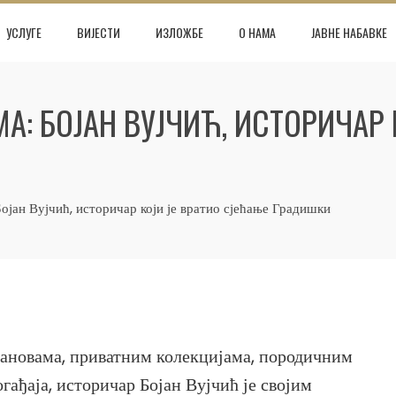
УСЛУГЕ
ВИЈЕСТИ
ИЗЛОЖБЕ
О НАМА
ЈАВНЕ НАБАВКЕ
А: БОЈАН ВУЈЧИЋ, ИСТОРИЧАР 
Вујчић, историчар који је вратио сјећање Градишки
ановама, приватним колекцијама, породичним
ађаја, историчар Бојан Вујчић је својим