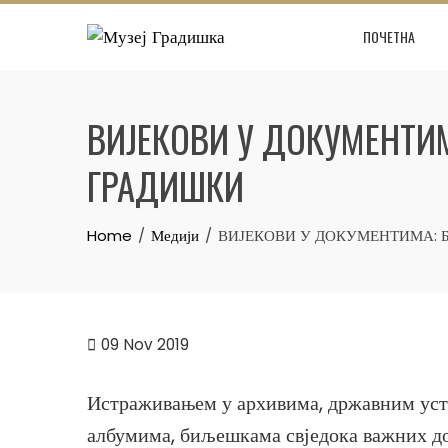
Skip
ПОЧЕТНА
to
content
ВИЈЕКОВИ У ДОКУМЕНТИМ
ГРАДИШКИ
Home
Медији
ВИЈЕКОВИ У ДОКУМЕНТИМА: Бојан 
09
Nov 2019
Истраживањем у архивима, државним уст
албумима, биљешкама свједока важних дог