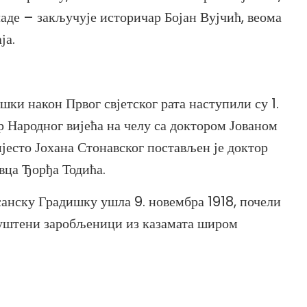
аде – закључује историчар Бојан Вујчић, веома
ја.
шки након Првог свјетског рата наступили су 1.
р Народног вијећа на челу са доктором Јованом
јесто Јохана Стонавског постављен је доктор
вца Ђорђа Тодића.
осанску Градишку ушла 9. новембра 1918, почели
пуштени заробљеници из казамата широм