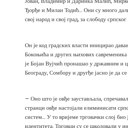
Јован, Владимир и Даринка Малић, Мирк
Ђорђе и Милан Тодић… Они су много дали
свој народ и свој град, за слободу српско
Он је код градских власти иницирао дав
Бокоњића и других њихових савременика 
је Бојан Вујчић пронашао у државним и 
Београду, Сомбору и другђе јасно је да се
– Оно што је овђе заустављала, спречавал
странци овђе настојали елиминисати српс
систем… У то вријеме трговачки слој био
идентитета. Трговци су се школовали у и