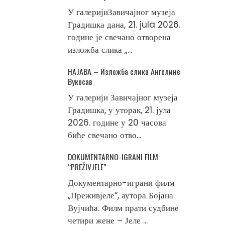
У галеријиЗавичајног музеја
Градишка дана, 21. jula 2026.
године је свечано отворена
изложба слика „...
НАЈАВА – Изложба слика Ангелине
Вукосав
У галерији Завичајног музеја
Градишка, у уторак, 21. јула
2026. године у 20 часова
биће свечано отво...
DOKUMENTARNO-IGRANI FILM
“PREŽIVJELE”
Документарно-играни филм
„Преживјеле“, аутора Бојана
Вујчића. Филм прати судбине
четири жене – Јеле ...