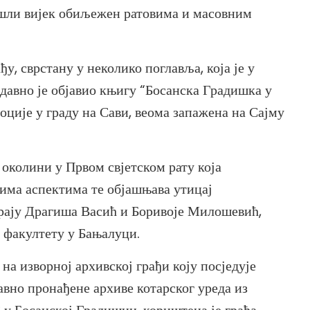
шли вијек обиљежен ратовима и масовним
ђу, сврстану у неколико поглавља, која је у
едавно је објавио књигу “Босанска Градишка у
моције у граду на Сави, веома запажена на Сајму
 околини у Првом свјетском рату која
нима аспектима те објашњава утицај
трају Драгиша Васић и Боривоје Милошевић,
 факултету у Бањалуци.
 на изворној архивској грађи коју посједује
авно пронађене архиве котарског уреда из