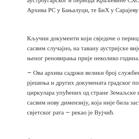
аустроугарског и периода Краљевине СХС
Архива РС у Бањалуци, те БиХ у Сарајеву 
Кључни документи који свједоче о период
сасвим случајно, на тавану аустријске ви
њеног реновирања прије неколико година
– Ова архива садржи велики број службе
рјешења и других докумената градског пог
циркулара упућених од стране Земаљске в
сасвим нову димензију, која није била з
свјетског рата – рекао је Вујчић.