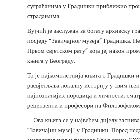
суграђанима у Градишки приближио про
страдањима.
Вујчић је заслужан за богату архивску гра
посједу “Завичајног музеја” Градишка. Н
Првом свјетском рату” која је, након про
књига у Београду.
То је најкомплетнија књига о Градишки и
расвјетљава локалну историју у свим ње
најпознатијих породица и личности, сма
рецензенти и професори на Филозофском
– Ова књига се у највећем дијелу заснива
“Завичајни музеј” у Градишки. Поред нед