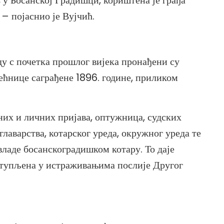
 у Босанској Градишци, кориштена је грађа
– појаснио је Вујчић.
у с почетка прошлог вијека пронађени су
јећнице саграђене 1896. године, приликом
.
них и личних пријава, оптужница, судских
лаварства, котарског уреда, окружног уреда те
ладе босанскоградишком котару. То даје
аступљена у истраживањима послије Другог