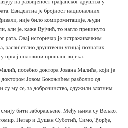
азују на развијеност грађанског друштва у
рата. Евидентна је бројност националних
ђивали, није било компромитације, људи
, али је, каже Вујчић, то нагло прекинуто
г рата. Овај историчар је истраживачким
а, расвијетлио друштвени утицај познатих
 у првој половини прошлог вијека.
алић, посебно доктора Јована Малића, који је
са доктором Јовом Бокоњићем разболио од
и су му се, за доброчинство, одужили златним
 смију бити заборављене. Међу њима су Вељко,
томир, Петар и Душан Суботић, Симо, Ђорђе,