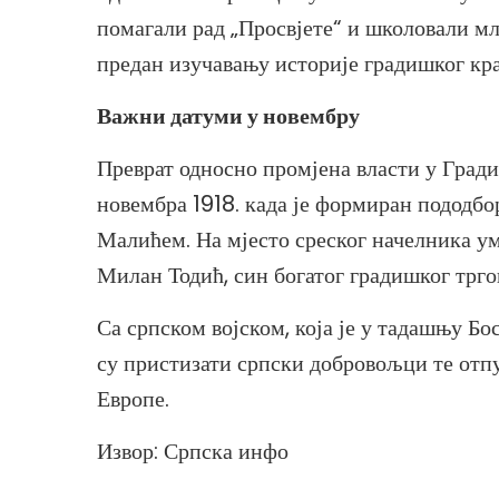
помагали рад „Просвјете“ и школовали мл
предан изучавању историје градишког кра
Важни датуми у новембру
Преврат односно промјена власти у Гради
новембра 1918. када је формиран пододбо
Малићем. На мјесто среског начелника ум
Милан Тодић, син богатог градишког трго
Са српском војском, која је у тадашњу Б
су пристизати српски добровољци те от
Европе.
Извор: Српска инфо