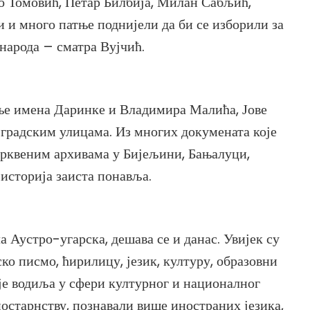
о Томовић, Петар Билбија, Милан Сабљић,
 и много патње поднијели да би се изборили за
г народа – сматра Вујчић.
ање имена Даринке и Владимира Малића, Јове
градским улицама. Из многих докумената које
црквеним архивама у Бијељини, Бањалуци,
 историја заиста понавља.
а Аустро-угарска, дешава се и данас. Увијек су
ко писмо, ћирилицу, језик, културу, образовни
 је водиља у сфери културног и националног
ностарнству, познавали више иностраних језика,