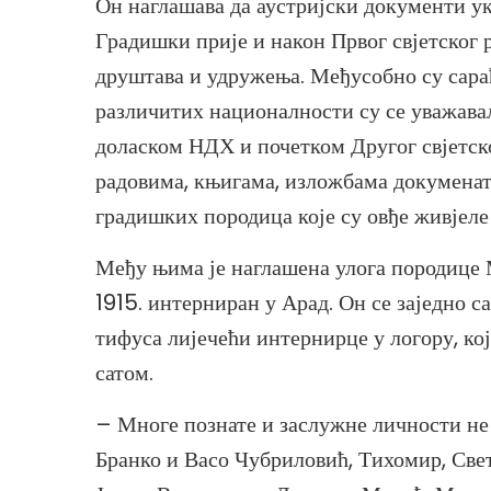
Он наглашава да аустријски документи ук
Градишки прије и након Првог свјетског 
друштава и удружења. Међусобно су сара
различитих националности су се уважавали
доласком НДХ и почетком Другог свјетско
радовима, књигама, изложбама докуменат
градишких породица које су овђе живјеле
Међу њима је наглашена улога породице М
1915. интерниран у Арад. Он се заједно 
тифуса лијечећи интернирце у логору, кој
сатом.
– Многе познате и заслужне личности не
Бранко и Васо Чубриловић, Тихомир, Све