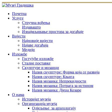
Skip
to
content
Почетна
Услуге
Стручна вођења
Издавашто
Изнајмљивање простора за догађаје
Вијести
Најновије вијести
Најаве догађаја
Медији
Изложбе
Гостујуће изложбе
Сталне поставке
Скулптуре и мозаици
Назив скулптуре: Форма која се развија
Назив скулптуре: Књига
Назив мозаика: Непрекидности
Назив мозаика: Потрага за истином
Назив мозаика: Дјеца Козаре
О нама
Историјат музеја
Организација музеја
Одјељење за археологију