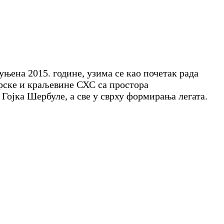
уњена 2015. године, узима се као почетак рада
арске и краљевине СХС са простора
Гојка Шербуле, а све у сврху формирања легата.