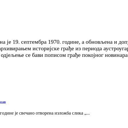
на је 19. септембра 1970. године, а обновљена и доп
 архивирањем историјске грађе из периода аустроуг
одјељење се бави пописом грађе покојног новинара 
осав
 године је свечано отворена изложба слика „...