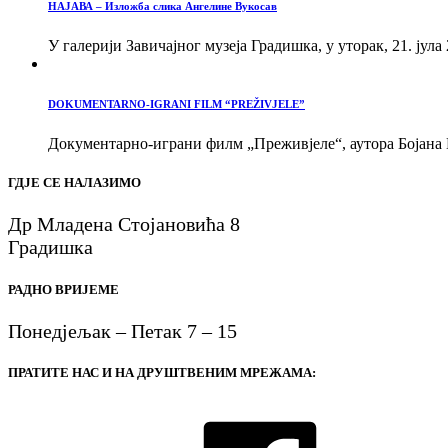
НАЈАВА – Изложба слика Ангелине Вукосав
У галерији Завичајног музеја Градишка, у уторак, 21. јула 
DOKUMENTARNO-IGRANI FILM “PREŽIVJELE”
Документарно-играни филм „Преживјеле“, аутора Бојана В
ГДЈЕ СЕ НАЛАЗИМО
Др Младена Стојановића 8
Градишка
РАДНО ВРИЈЕМЕ
Понедјељак – Петак 7 – 15
ПРАТИТЕ НАС И НА ДРУШТВЕНИМ МРЕЖАМА: