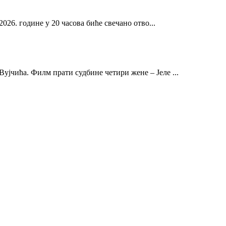
2026. године у 20 часова биће свечано отво...
ујчића. Филм прати судбине четири жене – Јеле ...