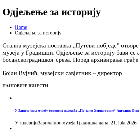
Одјељење за историју
Home
Одјељење за историју
Стална музејска поставка ,,Путеви побједе” отворе
музеја у Градишци. Одјељење за историју бави се
босанскоградишког среза. Поред архивирања грађе 
Бојан Вујчић, музејски савјетник – директор
НАЈНОВИЈЕ ВИЈЕСТИ
У Завичајном музеју отворена изложба „Пејзажи Херцеговине“ Ангелине Вук
У галеријиЗавичајног музеја Градишка дана, 21. jula 2026.