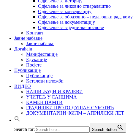
Одјељење за историју
Одјељење за ликовно стваралаштво
Одјељење за конзервацију
Одјељење за образовно – педагошки рад, кому
Одјељење за документацију
Одјељење за заједничке послове
Kонтакт
Јавне набавке
Јавне набавке
Догађаји
Манифестације
Едукације
Посјете
Публикације
Публикације
Каталози изложби
ВИДЕО
НАШИ ЉУДИ И КРАЈЕВИ
УЧИТЕЉ У ЛАНЦИМА
КАМЕН ПАМТИ
ГРАДИШКИ ПРОТО ДУШАН СУБОТИЋ
ДОКУМЕНТАРНИ ФИЛМ – АПРИЛСКИ ЛЕТ
Search for:
Search Button