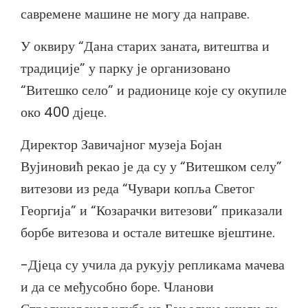
савремене машине не могу да направе.
У оквиру “Дана старих заната, витештва и
традиције” у парку је организовано
“Витешко село” и радионице које су окупиле
око 400 дјеце.
Директор Завичајног музеја Бојан
Вујиновић рекао је да су у “Витешком селу”
витезови из реда “Чувари копља Светог
Георгија” и “Козарачки витезови” приказали
борбе витезова и остале витешке вјештине.
-Дјеца су учила да рукују репликама мачева
и да се међусобно боре. Чланови