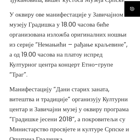
У оквиру ове манифестације у Завичајном
музеју Градишка у 18.00 часова биће
организована изложба оригиналних ношњи
из серије “Немањићи – рађање краљевине”,
а од 19.00 часова на платоу испред
Културног центра концерт Етно-групе
“Траг”.
Манифестацију “Дани старих заната,
витештва и традиције” организују Културни
центар и Завичајни музеј у оквиру програма
“Градишке јесени 2018”, а покровитељи су
Министарство просвјете и културе Српске и
Општина Градишка.