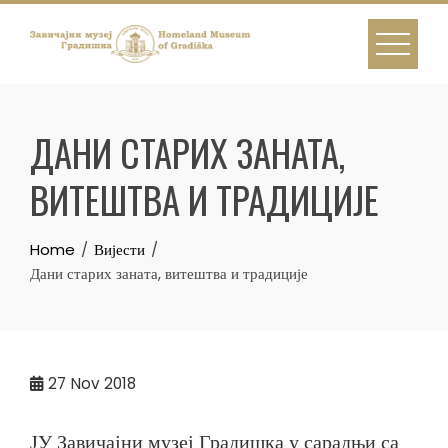
Skip
to
content
ДАНИ СТАРИХ ЗАНАТА,
ВИТЕШТВА И ТРАДИЦИЈЕ
Home
Вијести
Дани старих заната, витештва и традиције
27
Nov 2018
ЈУ Завичајни музеј Градишка у сарадњи са