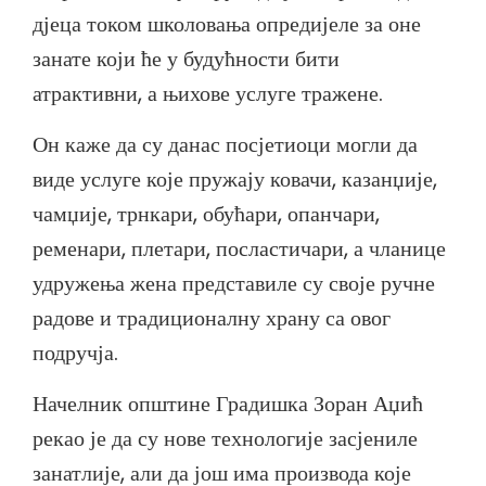
дјеца током школовања опредијеле за оне
занате који ће у будућности бити
атрактивни, а њихове услуге тражене.
Он каже да су данас посјетиоци могли да
виде услуге које пружају ковачи, казанџије,
чамџије, трнкари, обућари, опанчари,
ременари, плетари, посластичари, а чланице
удружења жена представиле су своје ручне
радове и традиционалну храну са овог
подручја.
Начелник општине Градишка Зоран Аџић
рекао је да су нове технологије засјениле
занатлије, али да још има производа које