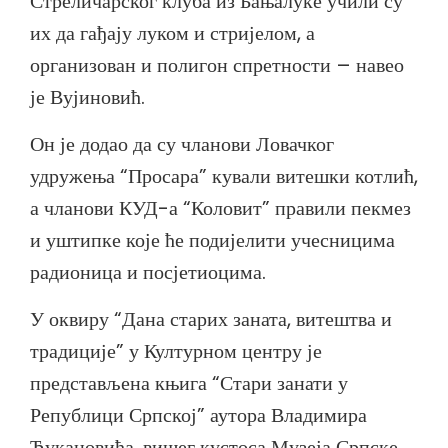
Стреличарског клуба из Бањалуке учили су
их да гађају луком и стријелом, а
организован и полигон спретности – навео
је Вујиновић.
Он је додао да су чланови Ловачког
удружења “Просара” кували витешки котлић,
а чланови КУД-а “Коловит” правили пекмез
и уштипке које ће подијелити учесницима
радионица и посјетиоцима.
У оквиру “Дана старих заната, витештва и
традиције” у Културном центру је
представљена књига “Стари занати у
Републици Српској” аутора Владимира
Ђукановића, вишег кустоса Музеја Српске.