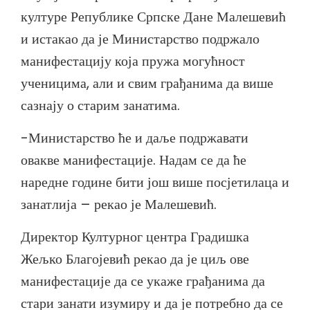
културе Републике Српске Дане Малешевић
и истакао да је Министарство подржало
манифестацију која пружа могућност
ученицима, али и свим грађанима да више
сазнају о старим занатима.
-Министарство ће и даље подржавати
овакве манифестације. Надам се да ће
наредне године бити још више посјетилаца и
занатлија – рекао је Малешевић.
Директор Културног центра Градишка
Жељко Благојевић рекао да је циљ ове
манифестације да се укаже грађанима да
стари занати изумиру и да је потребно да се