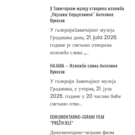
У Завичајном музеју отворена изложба
„Пејзажи Херцеговине“ Ангелине
Вукосав
У галеријиЗавичајног музеја
Градишка дана, 21. jula 2026.
године је свечано отворена
изложба слика „...
НАЈАВА – Изложба слика Ангелине
Вукосав
У галерији Завичајног музеја
Градишка, у уторак, 21. јула
2026. године у 20 часова биће
свечано отво...
DOKUMENTARNO-IGRANI FILM
“PREŽIVJELE”
Документарно-играни филм