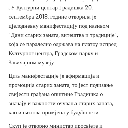
ЈУ Културни центар Градишка 20.
септембра 2018. године отворила је
цјелодневну манифестацију под називом
”Дани старих заната, витештва и традиције”,
која се паралелно одржава на платоу испред
Културног центра, Градском парку и
Завичајном музеју.
Циљ манифестације је афирмација и
промоција старих заната, то јест подизање
свијести грађана општине Градишка о
значају и важности очувања старих заната,
као и њихова примјена у будућности.
Скуп је отворио министар просвјете и