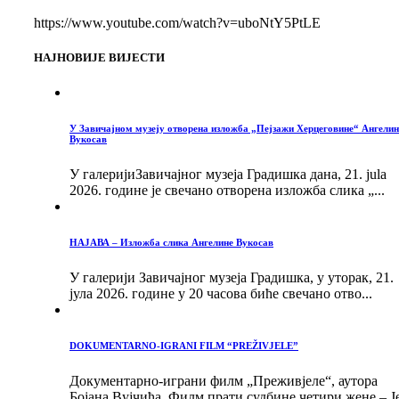
https://www.youtube.com/watch?v=uboNtY5PtLE
НАЈНОВИЈЕ ВИЈЕСТИ
У Завичајном музеју отворена изложба „Пејзажи Херцеговине“ Ангелин
Вукосав
У галеријиЗавичајног музеја Градишка дана, 21. jula
2026. године је свечано отворена изложба слика „...
НАЈАВА – Изложба слика Ангелине Вукосав
У галерији Завичајног музеја Градишка, у уторак, 21.
јула 2026. године у 20 часова биће свечано отво...
DOKUMENTARNO-IGRANI FILM “PREŽIVJELE”
Документарно-играни филм „Преживјеле“, аутора
Бојана Вујчића. Филм прати судбине четири жене – Ј