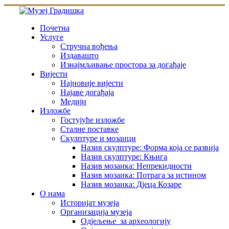
Skip
to
content
Почетна
Услуге
Стручна вођења
Издавашто
Изнајмљивање простора за догађаје
Вијести
Најновије вијести
Најаве догађаја
Медији
Изложбе
Гостујуће изложбе
Сталне поставке
Скулптуре и мозаици
Назив скулптуре: Форма која се развија
Назив скулптуре: Књига
Назив мозаика: Непрекидности
Назив мозаика: Потрага за истином
Назив мозаика: Дјеца Козаре
О нама
Историјат музеја
Организација музеја
Одјељење за археологију