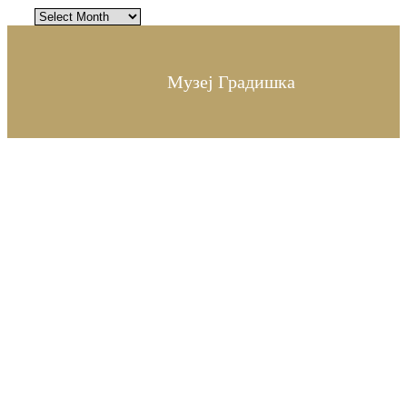
Архива
Музеј Градишка