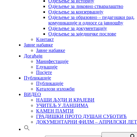
Одјељење за историју
Одјељење за ликовно стваралаштво
Одјељење за конзервацију
Одјељење за образовно – педагошки рад,
комуникације и односе са јавношћу
Одјељење за документацију
Одјељење за заједничке послове
Kонтакт
Јавне набавке
Јавне набавке
Догађаји
Манифестације
Едукације
Посјете
Публикације
Публикације
Каталози изложби
ВИДЕО
НАШИ ЉУДИ И КРАЈЕВИ
УЧИТЕЉ У ЛАНЦИМА
КАМЕН ПАМТИ
ГРАДИШКИ ПРОТО ДУШАН СУБОТИЋ
ДОКУМЕНТАРНИ ФИЛМ – АПРИЛСКИ ЛЕТ