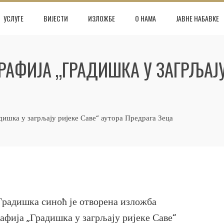
УСЛУГЕ
ВИЈЕСТИ
ИЗЛОЖБЕ
О НАМА
ЈАВНЕ НАБАВКЕ
ФИЈА „ГРАДИШКА У ЗАГРЉАЈУ 
ишка у загрљају ријеке Саве“ аутора Предрага Зеца
радишка синоћ је отворена изложба
фија „Градишка у загрљају ријеке Саве“