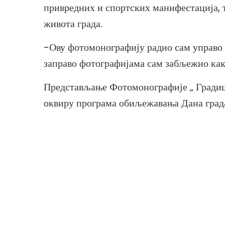
привредних и спортских манифестација, 
живота града.
-Ову фотомонографију радио сам управо к
заправо фотографијама сам забљежио како 
Представљање Фотомонографије „ Градишк
оквиру програма обиљежавања Дана град