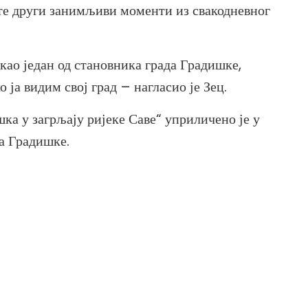
те други занимљиви моменти из свакодневног
ао један од становника града Градишке,
ја видим свој град – нагласио је Зец.
а у загрљају ријеке Саве“ уприличено је у
а Градишке.