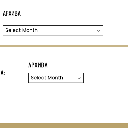
АРХИВА
АРХИВА
АРХИВА
А:
Архива