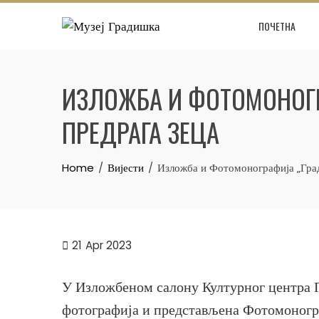
Skip
ПОЧЕТНА
to
content
ИЗЛОЖБА И ФОТОМОНОГРА
ПРЕДРАГА ЗЕЦА
Home
Вијести
Изложба и Фотомонографија „Град
21
Apr 2023
У Изложбеном салону Културног центра Г
фотографија и представљена Фотомоногра