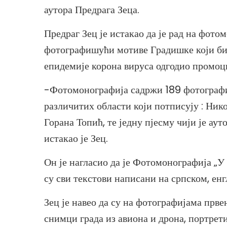
аутора Предрага Зеца.
Предраг Зец је истакао да је рад на фото
фотографишући мотиве Градишке који би с
епидемије корона вируса одгодио промоци
-Фотомонографија садржи 189 фотографија
различитих области који потписују : Ник
Горана Топић, те једну пјесму чији је 
истакао је Зец.
Он је нагласио да је Фотомонографија „У 
су сви текстови написани на српском, ен
Зец је навео да су на фотографијама прв
снимци града из авиона и дрона, портрет