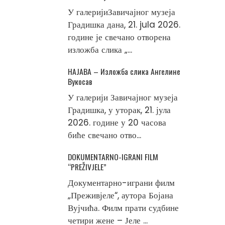
У галеријиЗавичајног музеја
Градишка дана, 21. jula 2026.
године је свечано отворена
изложба слика „...
НАЈАВА – Изложба слика Ангелине
Вукосав
У галерији Завичајног музеја
Градишка, у уторак, 21. јула
2026. године у 20 часова
биће свечано отво...
DOKUMENTARNO-IGRANI FILM
“PREŽIVJELE”
Документарно-играни филм
„Преживјеле“, аутора Бојана
Вујчића. Филм прати судбине
четири жене – Јеле ...