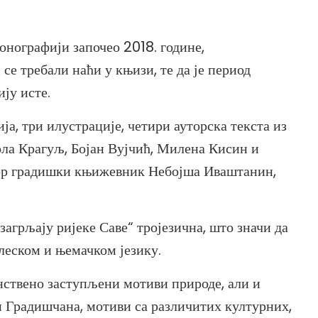
монографији започео 2018. године,
е требали наћи у књизи, те да је период
ју исте.
, три илустрације, четири ауторска текста из
ола Крагуљ, Бојан Вујчић, Милена Кисин и
аутор градишки књижевник Небојша Иваштанин,
загрљају ријеке Саве“ тројезична, што значи да
глеском и њемачком језику.
енствено заступљени мотиви природе, али и
и Градишчана, мотиви са различитих културних,