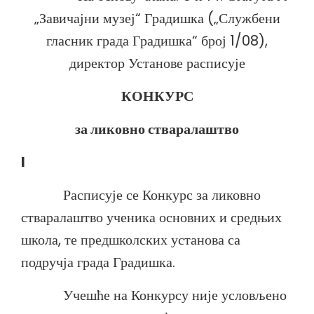
„Завичајни музеј“ Градишка („Службени
гласник града Градишка“ број 1/08),
директор Установе расписује
КОНКУРС
за ликовно стваралаштво
I
Расписује се Конкурс за ликовно
стваралаштво ученика основних и средњих
школа, те предшколских установа са
подручја града Градишка.
Учешће на Конкурсу није условљено