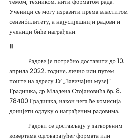
темом, техником, нити форматом рада.
Ученици се могу изразити према властитом
сензибилитету, а најуспјешнији радови и
ученици биће награђени.
II
Радове је потребно доставити до 10.
априла 2022. године, лично или путем
поште на адресу ЈУ „Завичајни музеј“
Градишка, др Младена Стојановића бр. 8,
78400 Градишка, након чега ће комисија
донијети одлуку о награђеним радовима.
Радови се достављају у затвореним
ковертама одговарајућег формата или