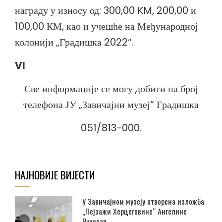
награду у износу од: 300,00 KM, 200,00 и
100,00 КМ, као и учешће на Међународној
колонији „Градишка 2022“.
VI
Све информације се могу добити на број
телефона ЈУ „Завичајни музеј“ Градишка
051/813-000.
НАЈНОВИЈЕ ВИЈЕСТИ
У Завичајном музеју отворена изложба
„Пејзажи Херцеговине“ Ангелине
Вукосав