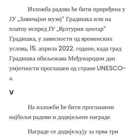
Изложба радова ће бити приређена у
ЈУ „Завичајни музеј“ Градишка или на
платоу испред ЈУ „Културни центар“
Градишка, у зависности од временских
услова, 15. априла 2022. године, када град
Градишка обиљежава Међународни дан
умјетности проглашен од стране UNESCO-
а.
V
На изложби ће бити проглашени
најбољи радови и додијељене награде.
Награде се додијељују за прва три