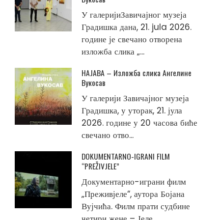
У галеријиЗавичајног музеја
Градишка дана, 21. jula 2026.
године је свечано отворена
изложба слика „...
НАЈАВА – Изложба слика Ангелине
Вукосав
У галерији Завичајног музеја
Градишка, у уторак, 21. јула
2026. године у 20 часова биће
свечано отво...
DOKUMENTARNO-IGRANI FILM
“PREŽIVJELE”
Документарно-играни филм
„Преживјеле“, аутора Бојана
Вујчића. Филм прати судбине
четири жене – Јеле ...