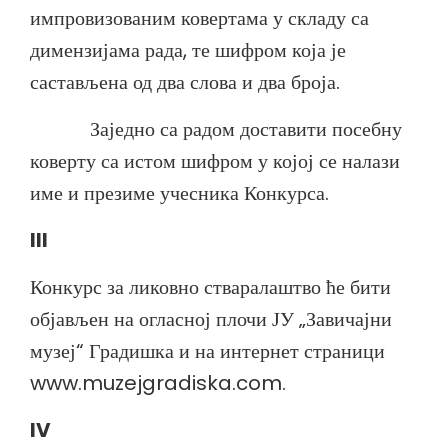
импровизованим ковертама у складу са
димензијама рада, те шифром која је
састављена од два слова и два броја.
Заједно са радом доставити посебну
коверту са истом шифром у којој се налази
име и презиме учесника Конкурса.
III
Конкурс за ликовно стваралаштво ће бити
објављен на огласној плочи ЈУ „Завичајни
музеј“ Градишка и на интернет страници
www.muzejgradiska.com.
IV