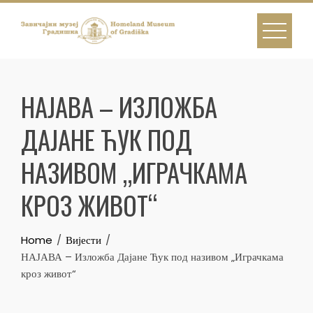
Skip
to
content
НАЈАВА – ИЗЛОЖБА
ДАЈАНЕ ЋУК ПОД
НАЗИВОМ „ИГРАЧКАМА
КРОЗ ЖИВОТ“
Home
Вијести
НАЈАВА – Изложба Дајане Ћук под називом „Играчкама
кроз живот“