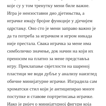
које су у том тренутку мени биле важне.
Игра је неизоставни дио дјетињства, а
играчке имају бројне функције у дјечијем
одрстању. Оно сто је мени заправо важно је
да та потреба за играчком и игром никада
није престала. Свака играчка за мене има
симболичко значење, док начин на који их
преносим на платно за мене представља
игру. Преклапање свјетлости на шареној
пластици ме води дубље у анализу наизглед
обичне минијатурне играчке. Изградила сам
хроматски стил који је антиципирао многе
поступке и ставове портретисања играчке.
Иако је ријеч о минијатурној фигури која