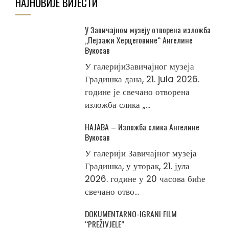
НАЈНОВИЈЕ ВИЈЕСТИ
У Завичајном музеју отворена изложба
„Пејзажи Херцеговине“ Ангелине
Вукосав
У галеријиЗавичајног музеја
Градишка дана, 21. jula 2026.
године је свечано отворена
изложба слика „...
НАЈАВА – Изложба слика Ангелине
Вукосав
У галерији Завичајног музеја
Градишка, у уторак, 21. јула
2026. године у 20 часова биће
свечано отво...
DOKUMENTARNO-IGRANI FILM
“PREŽIVJELE”