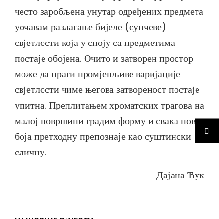
често заробљена унутар одређених предмета
уочавам разлагање бијеле (сунчеве)
свјетлости која у споју са предметима
постаје обојена. Очито и затворен простор
може да прати промјенљиве варијације
свјетлости чиме његова затвореност постаје
упитна. Преплитањем хроматских трагова на
малој површини градим форму и свака нова
боја претходну препознаје као суштински
сличну.
Дајана Ћук