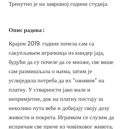
Тренутно је на завршној години студија.
Опис радова :
Крајем 2019. године почела сам са
сакупљањем играчкица из киндер јаја,
будући да су почеле да се множе, све више
сам размишљала о њима, затим је
услиједила потреба да их “оживим” на
платну. У стварности јако мале и
непримјетне, док на платну постају за
неколико пута веће и добијају своју дозу
живости и покрета. Играчком се слузим да
испричам све приче из човјековог живота,