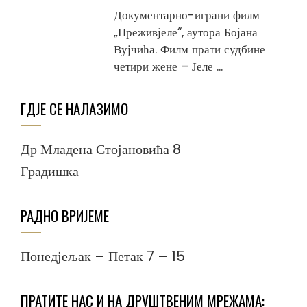
Документарно-играни филм
„Преживјеле“, аутора Бојана
Вујчића. Филм прати судбине
четири жене – Јеле ...
ГДЈЕ СЕ НАЛАЗИМО
Др Младена Стојановића 8
Градишка
РАДНО ВРИЈЕМЕ
Понедјељак – Петак 7 – 15
ПРАТИТЕ НАС И НА ДРУШТВЕНИМ МРЕЖАМА: