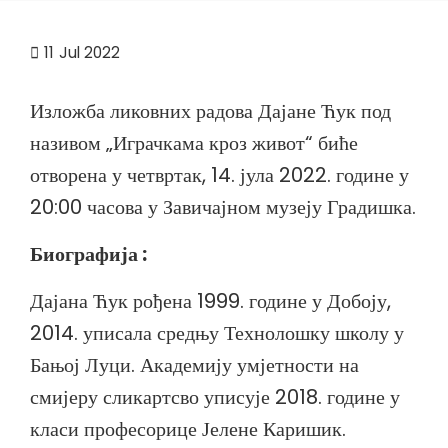
11
Jul 2022
Изложба ликовних радова Дајане Ћук под
називом „Играчкама кроз живот“ биће
отворена у четвртак, 14. јула 2022. године у
20:00 часова у Завичајном музеју Градишка.
Биографија :
Дајана Ћук рођена 1999. године у Добоју,
2014. уписала средњу Технолошку школу у
Бањој Луци. Академију умјетности на
смијеру сликартсво уписује 2018. године у
класи професорице Јелене Каришик.