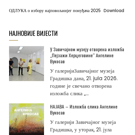
ОДЛУКА о избору најповољнијег понуђача 2025
Download
НАЈНОВИЈЕ ВИЈЕСТИ
У Завичајном музеју отворена изложба
„Пејзажи Херцеговине“ Ангелине
Вукосав
У галеријиЗавичајног музеја
Градишка дана, 21. jula 2026.
године је свечано отворена
изложба слика „...
НАЈАВА – Изложба слика Ангелине
Вукосав
У галерији Завичајног музеја
Градишка, у уторак, 21. јула