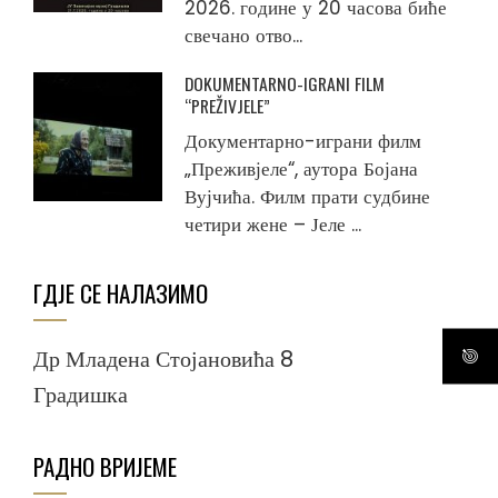
2026. године у 20 часова биће
свечано отво...
DOKUMENTARNO-IGRANI FILM
“PREŽIVJELE”
Документарно-играни филм
„Преживјеле“, аутора Бојана
Вујчића. Филм прати судбине
четири жене – Јеле ...
ГДЈЕ СЕ НАЛАЗИМО
Др Младена Стојановића 8
Градишка
РАДНО ВРИЈЕМЕ