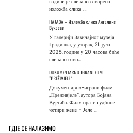
године је свечано отворена
изложба слика „...
НАЈАВА – Изложба слика Ангелине
Вукосав
У галерији Завичајног музеја
Градишка, у уторак, 21. јула
2026. године у 20 часова биће
свечано отво...
DOKUMENTARNO-IGRANI FILM
“PREŽIVJELE”
Документарно-играни филм
„Преживјеле“, аутора Бојана
Вујчића. Филм прати судбине
четири жене – Јеле ...
ГДЈЕ СЕ НАЛАЗИМО