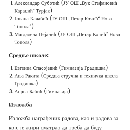
Александар Суботић (ЈУ ОШ „Вук Стефановић
Караџић“ Турјак)
Јована Калабић (ЈУ ОШ „Петар Кочић“ Нова
Топола“)
Магдалена Пејанић (ЈУ ОШ „Петар Кочић“ Нова
Топола)
Средње школе:
Евгениа Спасојевић (Гимназија Градишка)
Ања Ракита (Средња стручна и техничка школа
Градишка)
Анреа Бабић (Гимназија)
Изложба
Изложба награђених радова, као и радова за
које је жири сматрао да треба да буду