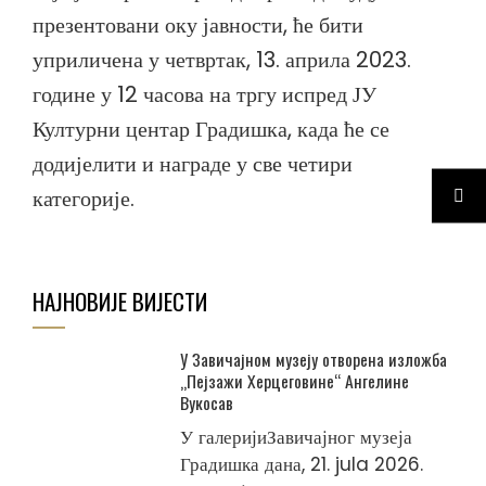
презентовани оку јавности, ће бити
уприличена у четвртак, 13. априла 2023.
године у 12 часова на тргу испред ЈУ
Културни центар Градишка, када ће се
додијелити и награде у све четири
категорије.
НАЈНОВИЈЕ ВИЈЕСТИ
У Завичајном музеју отворена изложба
„Пејзажи Херцеговине“ Ангелине
Вукосав
У галеријиЗавичајног музеја
Градишка дана, 21. jula 2026.