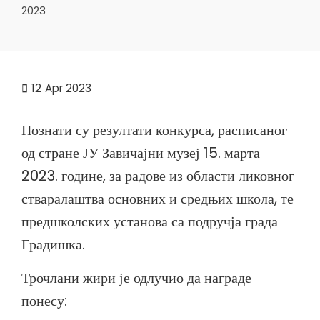
2023
12
Apr 2023
Познати су резултати конкурса, расписаног
од стране ЈУ Завичајни музеј 15. марта
2023. године, за радове из области ликовног
стваралаштва основних и средњих школа, те
предшколских установа са подручја града
Градишка.
Трочлани жири је одлучио да награде
понесу: