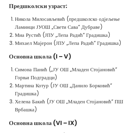
Предшколски узраст
:
Никола Милосављевић (предшколско одјељење
Ламинци ЈУОШ „Свети Сава“ Дубраве)
Миа Рустић (ЈПУ „Лепа Радић“ Градишка)
Михаел Мајерон (ЈПУ „Лепа Радић“ Градишка)
Основна школа (I – V)
Симона Панић („ЈУ ОШ „Младен Стојановић“
Горњи Подградци)
Мартина Котур (ЈУ ОШ „Данило Борковић“
Градишка)
Хелена Бакић (ЈУ ОШ „Младен Стојановић“ ПШ
Врбашка)
Основна школа (VI – IX)