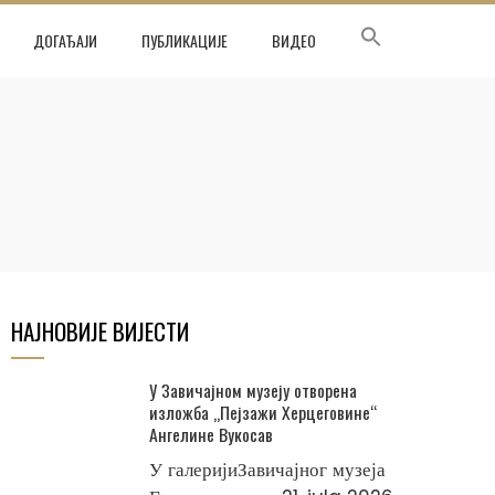
ДОГАЂАЈИ
ПУБЛИКАЦИЈЕ
ВИДЕО
НАЈНОВИЈЕ ВИЈЕСТИ
У Завичајном музеју отворена
изложба „Пејзажи Херцеговине“
Ангелине Вукосав
У галеријиЗавичајног музеја