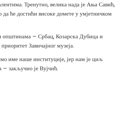
лентима. Тренутно, велика нада је Ања Савић,
о да ће достићи високе домете у умјетничком
им општинама – Србац, Козарска Дубица и
приоритет Завичајног музеја.
амо име наше институције, јер нам је циљ
а – закључио је Вујчић.