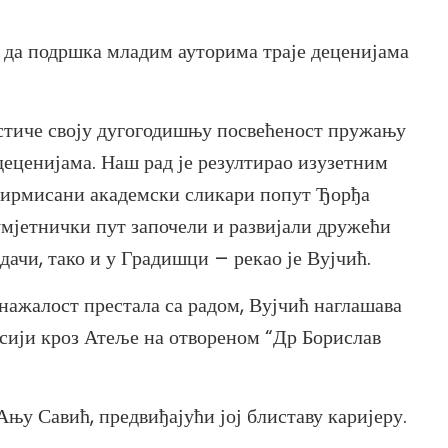
је да подршка младим ауторима траје деценијама
стиче своју дугогодишњу посвећеност пружању
деценијама. Наш рад је резултирао изузетним
афирмисани академски сликари попут Ђорђа
 умјетнички пут започели и развијали дружећи
дачи, тако и у Градишци – рекао је Вујчић.
нажалост престала са радом, Вујчић наглашава
исији кроз Атеље на отвореном “Др Борислав
Ању Савић, предвиђајући јој блиставу каријеру.