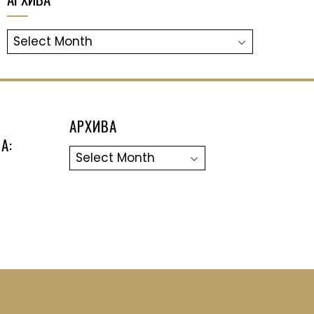
АРХИВА
АРХИВА
А:
Архива