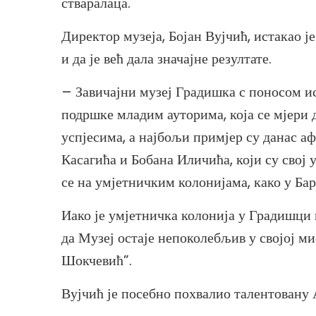
стваралаца.
Директор музеја, Бојан Вујчић, истакао 
и да је већ дала значајне резултате.
– Завичајни музеј Градишка с поносом и
подршке младим ауторима, која се мјери 
успјесима, а најбољи примјер су данас 
Касагића и Бобана Иличића, који су свој
се на умјетничким колонијама, како у Бар
Иако је умјетничка колонија у Градишци 
да Музеј остаје непоколебљив у својој м
Шокчевић”.
Вујчић је посебно похвалио талентовану 