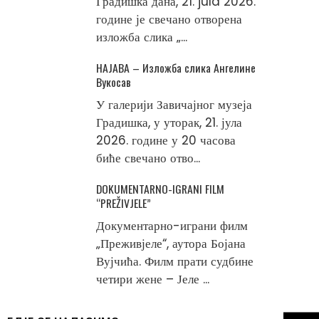
Градишка дана, 21. jula 2026.
године је свечано отворена
изложба слика „...
НАЈАВА – Изложба слика Ангелине
Вукосав
У галерији Завичајног музеја
Градишка, у уторак, 21. јула
2026. године у 20 часова
биће свечано отво...
DOKUMENTARNO-IGRANI FILM
“PREŽIVJELE”
Документарно-играни филм
„Преживјеле“, аутора Бојана
Вујчића. Филм прати судбине
четири жене – Јеле ...