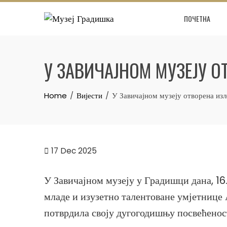
Skip
ПОЧЕТНА
to
content
У ЗАВИЧАЈНОМ МУЗЕЈУ 
Home
Вијести
У Завичајном музеју отворена из
17
Dec 2025
У Завичајном музеју у Градишци дана, 16.
младе и изузетно талентоване умјетнице 
потврдила своју дугогодишњу посвећенос