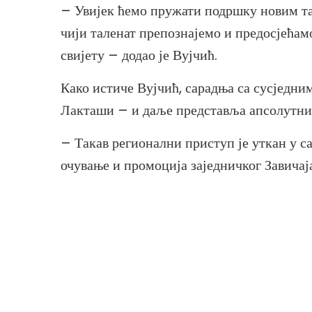
– Увијек ћемо пружати подршку новим та
чији таленат препознајемо и предосјећам
свијету – додао је Вујчић.
Како истиче Вујчић, сарадња са сусједн
Лакташи – и даље представља апсолутни 
– Такав регионални приступ је уткан у с
очување и промоција заједничког Завичај