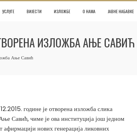
УСЛУГЕ
ВИЈЕСТИ
ИЗЛОЖБЕ
О НАМА
ЈАВНЕ НАБАВКЕ
ОТВОРЕНА ИЗЛОЖБА АЊЕ САВИЋ
ложба Ање Савић
12.2015. године је отворена изложба слика
Ање Савић, чиме је ова институција још једном
т афирмацији нових генерација ликовних