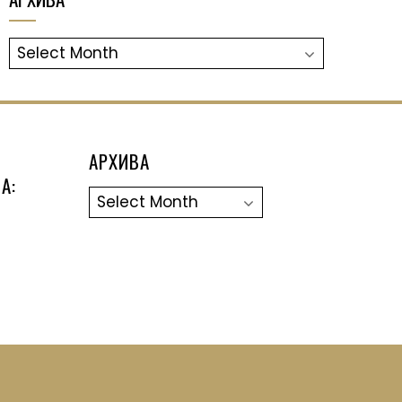
АРХИВА
АРХИВА
А:
Архива