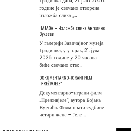
Градишка дана, 21. jula 2026.
године је свечано отворена
изложба слика „...
НАЈАВА – Изложба слика Ангелине
Вукосав
У галерији Завичајног музеја
Градишка, у уторак, 21. јула
2026. године у 20 часова
биће свечано отво...
DOKUMENTARNO-IGRANI FILM
“PREŽIVJELE”
Документарно-играни филм
„Преживјеле“, аутора Бојана
Вујчића. Филм прати судбине
четири жене – Јеле ...