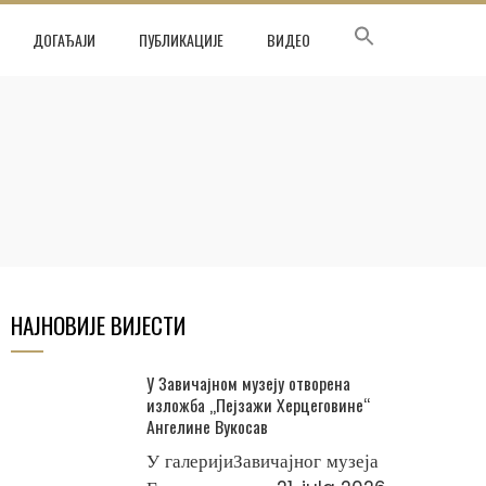
ДОГАЂАЈИ
ПУБЛИКАЦИЈЕ
ВИДЕО
НАЈНОВИЈЕ ВИЈЕСТИ
У Завичајном музеју отворена
изложба „Пејзажи Херцеговине“
Ангелине Вукосав
У галеријиЗавичајног музеја