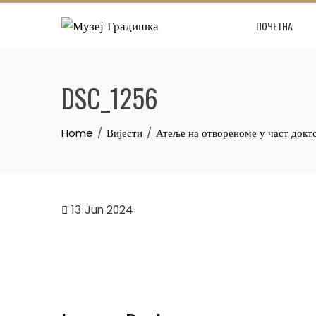
Skip
ПОЧЕТНА
to
content
DSC_1256
Home
Вијести
Атеље на отвореноме у част док
13
Jun 2024