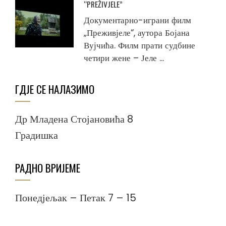
“PREŽIVJELE”
Документарно-играни филм
„Преживјеле“, аутора Бојана
Вујчића. Филм прати судбине
четири жене – Јеле ...
ГДЈЕ СЕ НАЛАЗИМО
Др Младена Стојановића 8
Градишка
РАДНО ВРИЈЕМЕ
Понедјељак – Петак 7 – 15