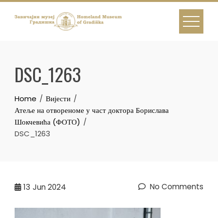
Skip
to
content
DSC_1263
Home
Вијести
Атеље на отвореноме у част доктора Борислава
Шокчевића (ФОТО)
DSC_1263
No Comments
13
Jun 2024