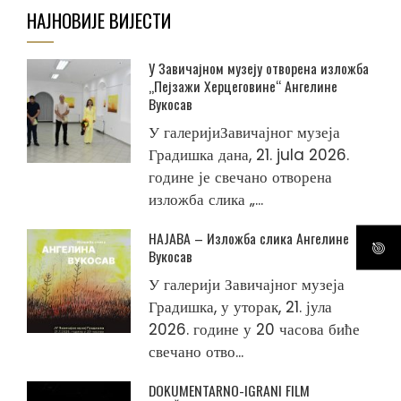
НАЈНОВИЈЕ ВИЈЕСТИ
У Завичајном музеју отворена изложба
„Пејзажи Херцеговине“ Ангелине
Вукосав
У галеријиЗавичајног музеја
Градишка дана, 21. jula 2026.
године је свечано отворена
изложба слика „...
НАЈАВА – Изложба слика Ангелине
Вукосав
У галерији Завичајног музеја
Градишка, у уторак, 21. јула
2026. године у 20 часова биће
свечано отво...
DOKUMENTARNO-IGRANI FILM