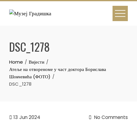
Skip
to
content
DSC_1278
Home
Вијести
Атеље на отвореноме у част доктора Борислава
Шокчевића (ФОТО)
DSC_1278
13
Jun 2024
No Comments