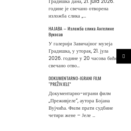
Градишка дана, 21. jula 2026.
године је свечано отворена
изложба слика „...
НАЈАВА – Изложба слика Ангелине
Вукосав
У галерији Завичајног музеја
Градишка, у уторак, 21. јула
2026. године у 20 часова биће
свечано отво...
DOKUMENTARNO-IGRANI FILM
“PREŽIVJELE”
Документарно-играни филм
„Преживјеле“, аутора Бојана
Вујчића. Филм прати судбине
четири жене – Јеле ...