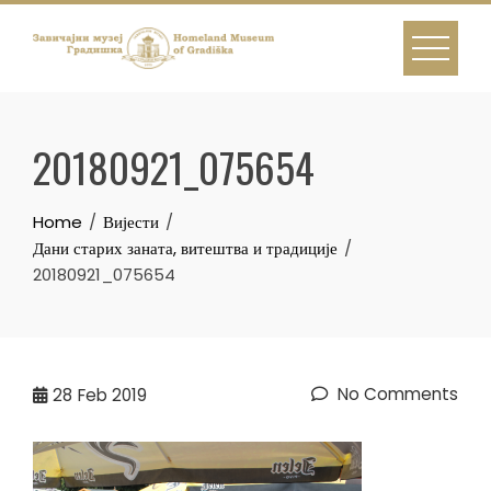
Skip
to
content
20180921_075654
Home
Вијести
Дани старих заната, витештва и традиције
20180921_075654
No Comments
28
Feb 2019