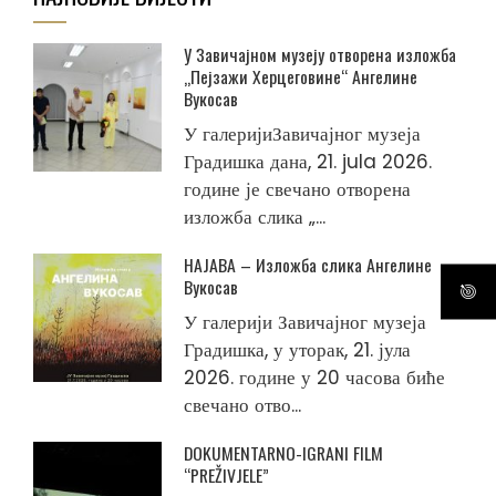
У Завичајном музеју отворена изложба
„Пејзажи Херцеговине“ Ангелине
Вукосав
У галеријиЗавичајног музеја
Градишка дана, 21. jula 2026.
године је свечано отворена
изложба слика „...
НАЈАВА – Изложба слика Ангелине
Вукосав
У галерији Завичајног музеја
Градишка, у уторак, 21. јула
2026. године у 20 часова биће
свечано отво...
DOKUMENTARNO-IGRANI FILM
“PREŽIVJELE”