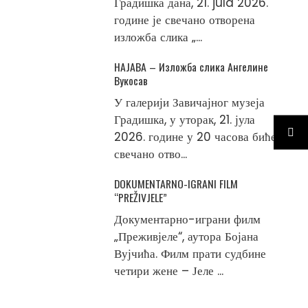
Градишка дана, 21. jula 2026.
године је свечано отворена
изложба слика „...
НАЈАВА – Изложба слика Ангелине
Вукосав
У галерији Завичајног музеја
Градишка, у уторак, 21. јула
2026. године у 20 часова биће
свечано отво...
DOKUMENTARNO-IGRANI FILM
“PREŽIVJELE”
Документарно-играни филм
„Преживјеле“, аутора Бојана
Вујчића. Филм прати судбине
четири жене – Јеле ...