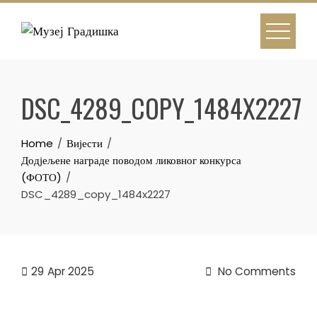
Skip
to
content
DSC_4289_COPY_1484X2227
Home
Вијести
Додјељене награде поводом ликовног конкурса
(ФОТО)
DSC_4289_copy_1484x2227
29
Apr 2025
No Comments