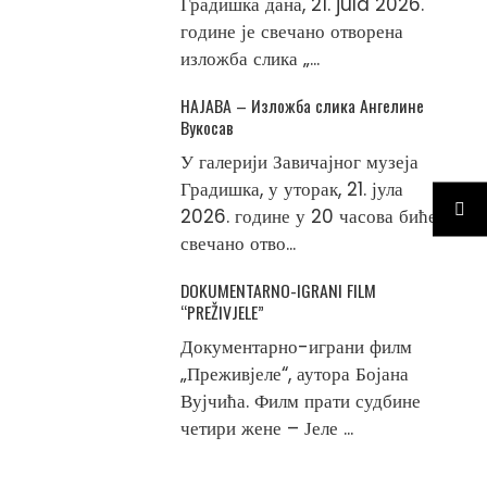
Градишка дана, 21. jula 2026.
године је свечано отворена
изложба слика „...
НАЈАВА – Изложба слика Ангелине
Вукосав
У галерији Завичајног музеја
Градишка, у уторак, 21. јула
2026. године у 20 часова биће
свечано отво...
DOKUMENTARNO-IGRANI FILM
“PREŽIVJELE”
Документарно-играни филм
„Преживјеле“, аутора Бојана
Вујчића. Филм прати судбине
четири жене – Јеле ...