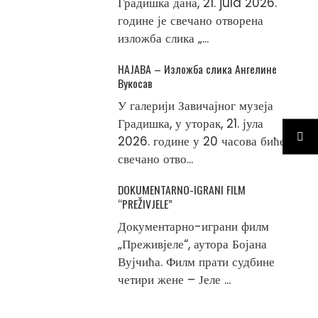
Градишка дана, 21. jula 2026.
године је свечано отворена
изложба слика „...
НАЈАВА – Изложба слика Ангелине
Вукосав
У галерији Завичајног музеја
Градишка, у уторак, 21. јула
2026. године у 20 часова биће
свечано отво...
DOKUMENTARNO-IGRANI FILM
“PREŽIVJELE”
Документарно-играни филм
„Преживјеле“, аутора Бојана
Вујчића. Филм прати судбине
четири жене – Јеле ...