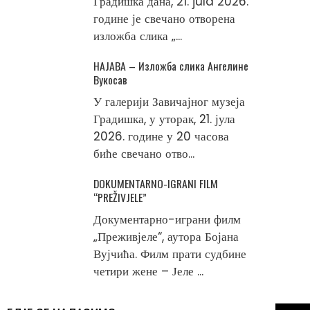
Градишка дана, 21. jula 2026.
године је свечано отворена
изложба слика „...
НАЈАВА – Изложба слика Ангелине
Вукосав
У галерији Завичајног музеја
Градишка, у уторак, 21. јула
2026. године у 20 часова
биће свечано отво...
DOKUMENTARNO-IGRANI FILM
“PREŽIVJELE”
Документарно-играни филм
„Преживјеле“, аутора Бојана
Вујчића. Филм прати судбине
четири жене – Јеле ...