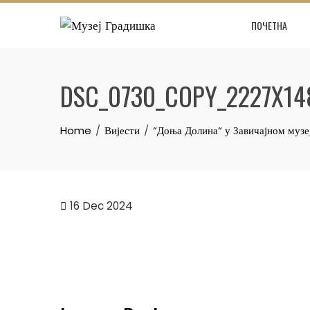
Skip
ПОЧЕТНА
to
content
DSC_0730_COPY_2227X14
Home
Вијести
“Доња Долина“ у Завичајном музе
16
Dec 2024