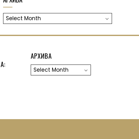
АРХИВА
АРХИВА
А:
Архива