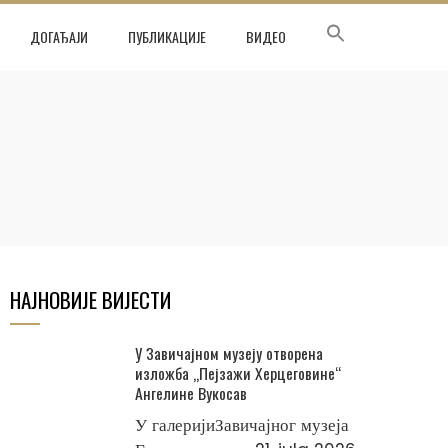
ДОГАЂАЈИ
ПУБЛИКАЦИЈЕ
ВИДЕО
НАЈНОВИЈЕ ВИЈЕСТИ
У Завичајном музеју отворена
изложба „Пејзажи Херцеговине“
Ангелине Вукосав
У галеријиЗавичајног музеја