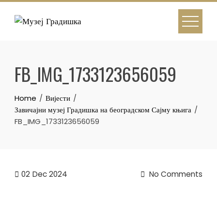
Skip
to
content
FB_IMG_1733123656059
Home
Вијести
Завичајни музеј Градишка на београдском Сајму књига
FB_IMG_1733123656059
02
Dec 2024
No Comments