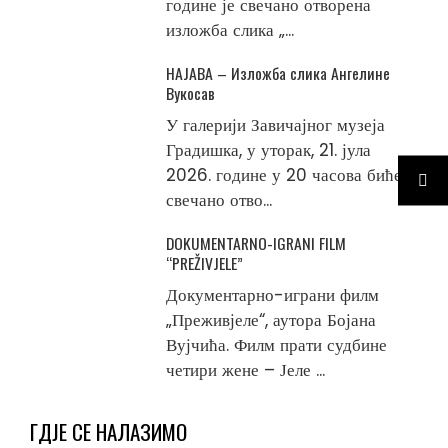
године је свечано отворена
изложба слика „...
НАЈАВА – Изложба слика Ангелине
Вукосав
У галерији Завичајног музеја
Градишка, у уторак, 21. јула
2026. године у 20 часова биће
свечано отво...
DOKUMENTARNO-IGRANI FILM
“PREŽIVJELE”
Документарно-играни филм
„Преживјеле“, аутора Бојана
Вујчића. Филм прати судбине
четири жене – Јеле ...
ГДЈЕ СЕ НАЛАЗИМО