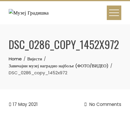
Skip
to
content
DSC_0286_COPY_1452X972
Home
Вијести
Завичајни музеј наградио најбоље (ФОТО/ВИДЕО)
DSC_0286_copy_1452x972
17
May 2021
No Comments