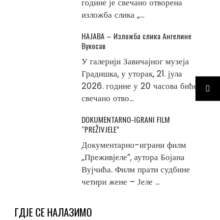
године је свечано отворена
изложба слика „...
НАЈАВА – Изложба слика Ангелине
Вукосав
У галерији Завичајног музеја
Градишка, у уторак, 21. јула
2026. године у 20 часова биће
свечано отво...
DOKUMENTARNO-IGRANI FILM
“PREŽIVJELE”
Документарно-играни филм
„Преживјеле“, аутора Бојана
Вујчића. Филм прати судбине
четири жене – Јеле ...
ГДЈЕ СЕ НАЛАЗИМО