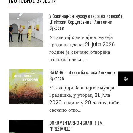
У Завичајном музеју отворена изложба
„Пејзажи Херцеговине“ Ангелине
Вукосав
У галеријиЗавичајног музеја
Градишка дана, 21. jula 2026.
године је свечано отворена
изложба слика „...
НАЈАВА – Изложба слика Ангелине
Вукосав
У галерији Завичајног музеја
Градишка, у уторак, 21. јула
2026. године у 20 часова биће
свечано отво...
DOKUMENTARNO-IGRANI FILM
“PREŽIVJELE”