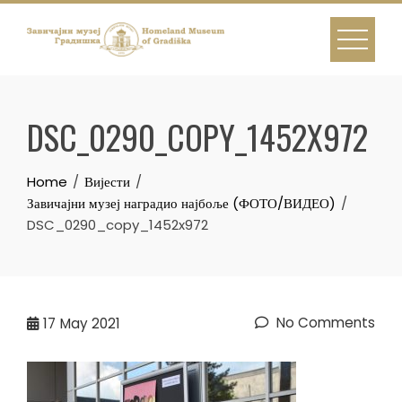
Skip
to
content
DSC_0290_COPY_1452X972
Home
Вијести
Завичајни музеј наградио најбоље (ФОТО/ВИДЕО)
DSC_0290_copy_1452x972
No Comments
17
May 2021