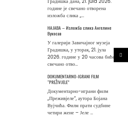
Градишка дана, 21. jula 2026.
године је свечано отворена
изложба слика „...
НАЈАВА – Изложба слика Ангелине
Вукосав
У галерији Завичајног музеја
Градишка, у уторак, 21. јула
2026. године у 20 часова биће
свечано отво...
DOKUMENTARNO-IGRANI FILM
“PREŽIVJELE”
Документарно-играни филм
„Преживјеле“, аутора Бојана
Вујчића. Филм прати судбине
четири жене – Јеле ...