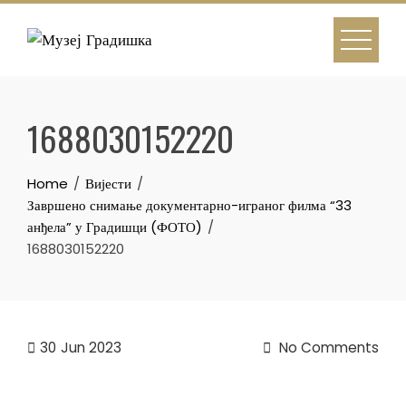
Skip
to
content
1688030152220
Home
Вијести
Завршено снимање документарно-играног филма “33
анђела” у Градишци (ФОТО)
1688030152220
30
Jun 2023
No Comments