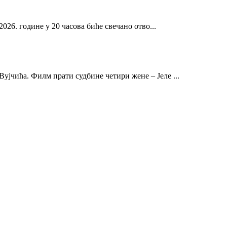
2026. године у 20 часова биће свечано отво...
ујчића. Филм прати судбине четири жене – Јеле ...