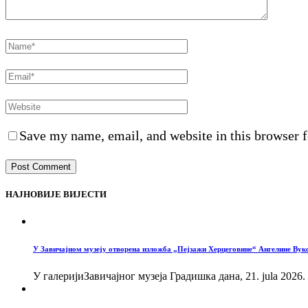
Save my name, email, and website in this browser f
НАЈНОВИЈЕ ВИЈЕСТИ
У Завичајном музеју отворена изложба „Пејзажи Херцеговине“ Ангелине Вук
У галеријиЗавичајног музеја Градишка дана, 21. jula 2026.