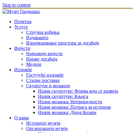
Skip to content
Почетна
Услуге
Стручна вођења
Издавашто
Изнајмљивање простора за догађаје
Вијести
Најновије вијести
Најаве догађаја
Медији
Изложбе
Гостујуће изложбе
Сталне поставке
Скулптуре и мозаици
Назив скулптуре: Форма која се развија
Назив скулптуре: Књига
Назив мозаика: Непрекидности
Назив мозаика: Потрага за истином
Назив мозаика: Дјеца Козаре
О нама
Историјат музеја
Организација музеја