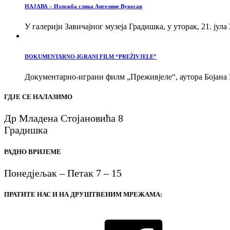
НАЈАВА – Изложба слика Ангелине Вукосав
У галерији Завичајног музеја Градишка, у уторак, 21. јула 
DOKUMENTARNO-IGRANI FILM “PREŽIVJELE”
Документарно-играни филм „Преживјеле“, аутора Бојана В
ГДЈЕ СЕ НАЛАЗИМО
Др Младена Стојановића 8
Градишка
РАДНО ВРИЈЕМЕ
Понедјељак – Петак 7 – 15
ПРАТИТЕ НАС И НА ДРУШТВЕНИМ МРЕЖАМА: