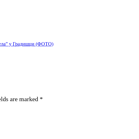
ела” у Градишци (ФОТО)
elds are marked
*