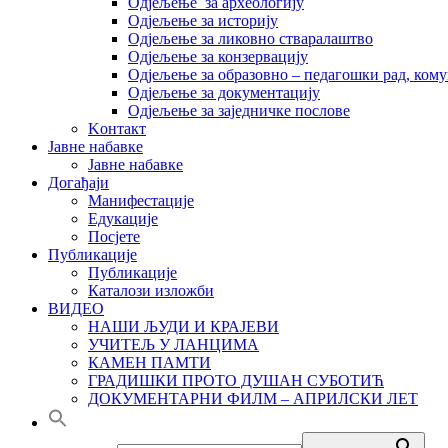
Одјељење за археологију
Одјељење за историју
Одјељење за ликовно стваралаштво
Одјељење за конзервацију
Одјељење за образовно – педагошки рад, кому
Одјељење за документацију
Одјељење за заједничке послове
Kонтакт
Јавне набавке
Јавне набавке
Догађаји
Манифестације
Едукације
Посјете
Публикације
Публикације
Каталози изложби
ВИДЕО
НАШИ ЉУДИ И КРАЈЕВИ
УЧИТЕЉ У ЛАНЦИМА
КАМЕН ПАМТИ
ГРАДИШКИ ПРОТО ДУШАН СУБОТИЋ
ДОКУМЕНТАРНИ ФИЛМ – АПРИЛСКИ ЛЕТ