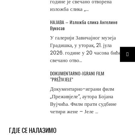
године је свечано отворена
изложба слика „...
НАЈАВА – Изложба слика Ангелине
Вукосав
У галерији Завичајног музеја
Градишка, у уторак, 21. јула
2026. године у 20 часова биће
свечано отво...
DOKUMENTARNO-IGRANI FILM
“PREŽIVJELE”
Документарно-играни филм
„Преживјеле“, аутора Бојана
Вујчића. Филм прати судбине
четири жене – Јеле ...
ГДЈЕ СЕ НАЛАЗИМО