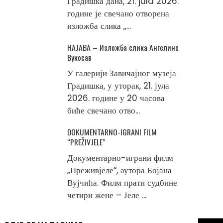
Градишка дана, 21. jula 2026.
године је свечано отворена
изложба слика „...
НАЈАВА – Изложба слика Ангелине
Вукосав
У галерији Завичајног музеја
Градишка, у уторак, 21. јула
2026. године у 20 часова
биће свечано отво...
DOKUMENTARNO-IGRANI FILM
“PREŽIVJELE”
Документарно-играни филм
„Преживјеле“, аутора Бојана
Вујчића. Филм прати судбине
четири жене – Јеле ...