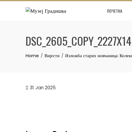
Skip
ПОЧЕТНА
to
content
DSC_2605_COPY_2227X1
Home
Вијести
Изложба старих новчаница: Коле
31
Jan 2025