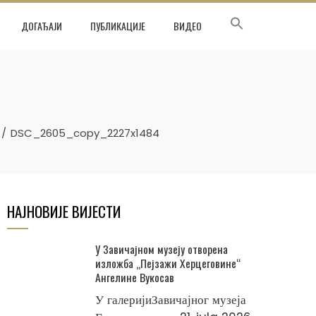
ДОГАЂАЈИ
ПУБЛИКАЦИЈЕ
ВИДЕО
DSC_2605_copy_2227x1484
НАЈНОВИЈЕ ВИЈЕСТИ
У Завичајном музеју отворена
изложба „Пејзажи Херцеговине“
Ангелине Вукосав
У галеријиЗавичајног музеја