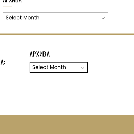
АРХИВА
АРХИВА
А:
Архива