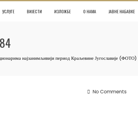
УСЛУГЕ
ВИЈЕСТИ
ИЗЛОЖБЕ
О НАМА
ЈАВНЕ НАБАВКЕ
484
кционарима најзанимљивији период Краљевине Југославије (ФОТО)
No Comments