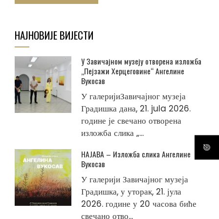
НАЈНОВИЈЕ ВИЈЕСТИ
У Завичајном музеју отворена изложба
„Пејзажи Херцеговине“ Ангелине
Вукосав
У галеријиЗавичајног музеја
Градишка дана, 21. jula 2026.
године је свечано отворена
изложба слика „...
НАЈАВА – Изложба слика Ангелине
Вукосав
У галерији Завичајног музеја
Градишка, у уторак, 21. јула
2026. године у 20 часова биће
свечано отво...