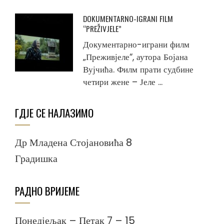
DOKUMENTARNO-IGRANI FILM
“PREŽIVJELE”
Документарно-играни филм
„Преживјеле“, аутора Бојана
Вујчића. Филм прати судбине
четири жене – Јеле ...
ГДЈЕ СЕ НАЛАЗИМО
Др Младена Стојановића 8
Градишка
РАДНО ВРИЈЕМЕ
Понедјељак – Петак 7 – 15