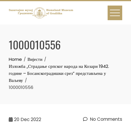
Skip
to
content
1000010556
Home
Вијести
Изложба „Страдање српског народа на Козари 1942.
године – Босанскоградишки срез” представљена у
Ваљеву
1000010556
No Comments
20
Dec 2022