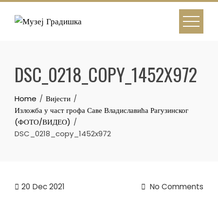
Skip
to
content
DSC_0218_COPY_1452X972
Home
Вијести
Изложба у част грофа Саве Владиславића Рагузинског
(ФОТО/ВИДЕО)
DSC_0218_copy_1452x972
20
Dec 2021
No Comments