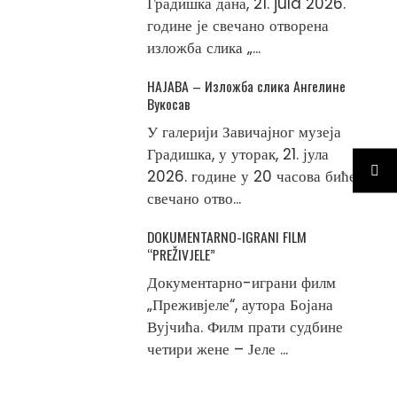
Градишка дана, 21. jula 2026.
године је свечано отворена
изложба слика „...
НАЈАВА – Изложба слика Ангелине
Вукосав
У галерији Завичајног музеја
Градишка, у уторак, 21. јула
2026. године у 20 часова биће
свечано отво...
DOKUMENTARNO-IGRANI FILM
“PREŽIVJELE”
Документарно-играни филм
„Преживјеле“, аутора Бојана
Вујчића. Филм прати судбине
четири жене – Јеле ...