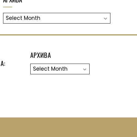
АРХИВА
АРХИВА
А:
Архива