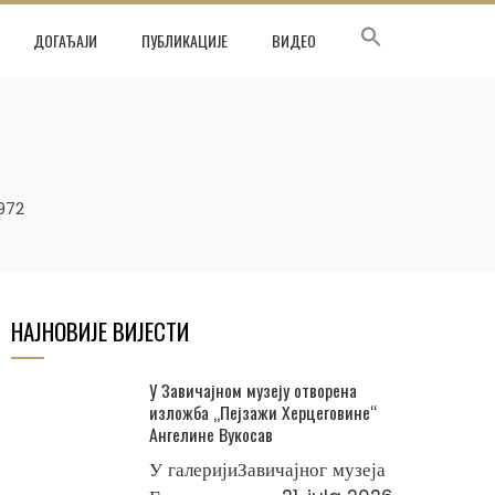
ДОГАЂАЈИ
ПУБЛИКАЦИЈЕ
ВИДЕО
972
НАЈНОВИЈЕ ВИЈЕСТИ
У Завичајном музеју отворена
изложба „Пејзажи Херцеговине“
Ангелине Вукосав
У галеријиЗавичајног музеја