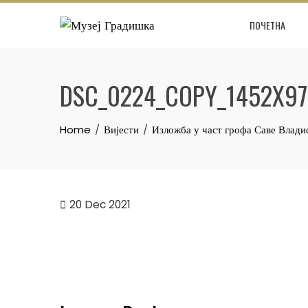
Skip
ПОЧЕТНА
to
content
DSC_0224_COPY_1452X97
Home
Вијести
Изложба у част грофа Саве Влад
20
Dec 2021