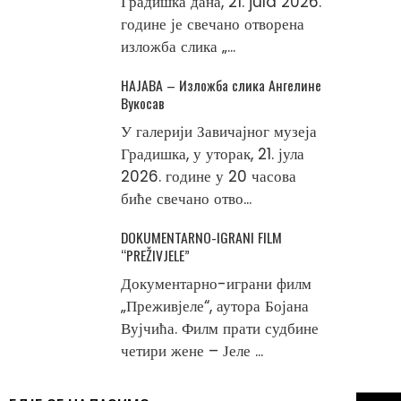
Градишка дана, 21. jula 2026.
године је свечано отворена
изложба слика „...
НАЈАВА – Изложба слика Ангелине
Вукосав
У галерији Завичајног музеја
Градишка, у уторак, 21. јула
2026. године у 20 часова
биће свечано отво...
DOKUMENTARNO-IGRANI FILM
“PREŽIVJELE”
Документарно-играни филм
„Преживјеле“, аутора Бојана
Вујчића. Филм прати судбине
четири жене – Јеле ...