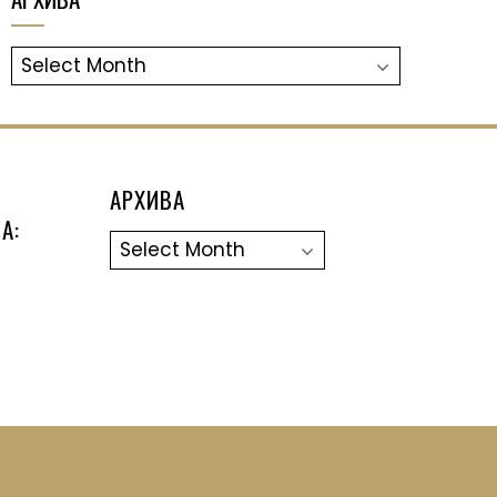
АРХИВА
АРХИВА
А:
Архива