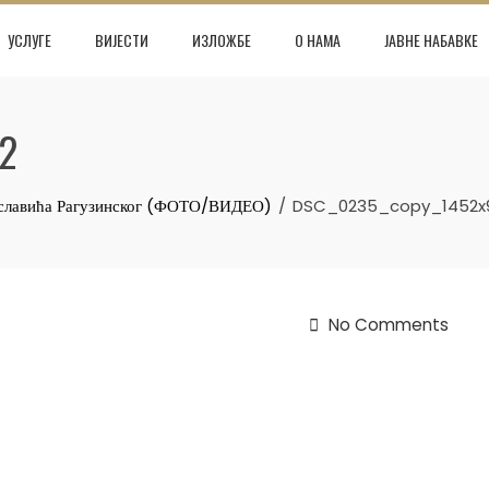
УСЛУГЕ
ВИЈЕСТИ
ИЗЛОЖБЕ
О НАМА
ЈАВНЕ НАБАВКЕ
2
иславића Рагузинског (ФОТО/ВИДЕО)
DSC_0235_copy_1452x
No Comments