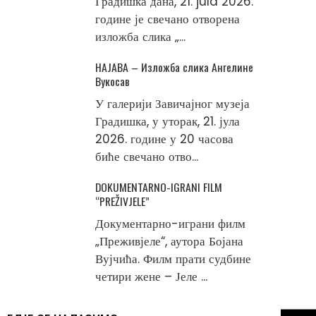
Градишка дана, 21. jula 2026.
године је свечано отворена
изложба слика „...
НАЈАВА – Изложба слика Ангелине
Вукосав
У галерији Завичајног музеја
Градишка, у уторак, 21. јула
2026. године у 20 часова
биће свечано отво...
DOKUMENTARNO-IGRANI FILM
“PREŽIVJELE”
Документарно-играни филм
„Преживјеле“, аутора Бојана
Вујчића. Филм прати судбине
четири жене – Јеле ...