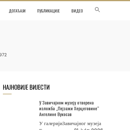
ДОГАЂАЈИ
ПУБЛИКАЦИЈЕ
ВИДЕО
972
НАЈНОВИЈЕ ВИЈЕСТИ
У Завичајном музеју отворена
изложба „Пејзажи Херцеговине“
Ангелине Вукосав
У галеријиЗавичајног музеја