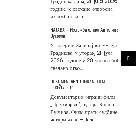
Градишка дана, 21. jula 2026.
године је свечано отворена
изложба слика „...
НАЈАВА – Изложба слика Ангелине
Вукосав
У галерији Завичајног музеја
Градишка, у уторак, 21. јула
2026. године у 20 часова биће
свечано отво...
DOKUMENTARNO-IGRANI FILM
“PREŽIVJELE”
Документарно-играни филм
„Преживјеле“, аутора Бојана
Вујчића. Филм прати судбине
четири жене – Јеле ...