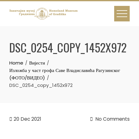
Skip
to
content
DSC_0254_COPY_1452X972
Home
Вијести
Изложба у част грофа Саве Владиславића Рагузинског
(ФОТО/ВИДЕО)
DSC_0254_copy_1452x972
20
Dec 2021
No Comments