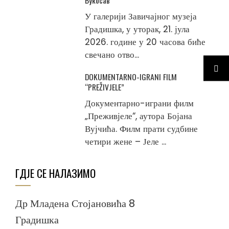
Вукосав
У галерији Завичајног музеја
Градишка, у уторак, 21. јула
2026. године у 20 часова биће
свечано отво...
DOKUMENTARNO-IGRANI FILM
“PREŽIVJELE”
Документарно-играни филм
„Преживјеле“, аутора Бојана
Вујчића. Филм прати судбине
четири жене – Јеле ...
ГДЈЕ СЕ НАЛАЗИМО
Др Младена Стојановића 8
Градишка