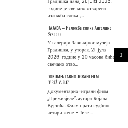
Градишка дана, 21. jula 2026.
године је свечано отворена
изложба слика „...
НАЈАВА – Изложба слика Ангелине
Вукосав
У галерији Завичајног музеја
Градишка, у уторак, 21. јула
2026. године у 20 часова биће
свечано отво...
DOKUMENTARNO-IGRANI FILM
“PREŽIVJELE”
Документарно-играни филм
„Преживјеле“, аутора Бојана
Вујчића. Филм прати судбине
четири жене – Јеле ...