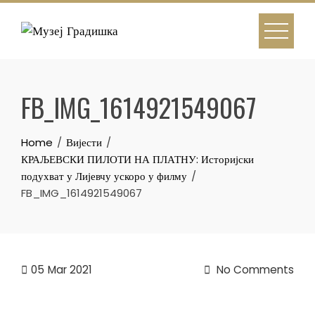
Skip
to
content
FB_IMG_1614921549067
Home
Вијести
КРАЉЕВСКИ ПИЛОТИ НА ПЛАТНУ: Историјски
подухват у Лијевчу ускоро у филму
FB_IMG_1614921549067
05
Mar 2021
No Comments