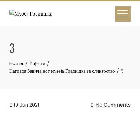
Skip
to
content
3
Home
Вијести
Награда Завичајног музеја Градишка за сликарство
3
19
Jun 2021
No Comments