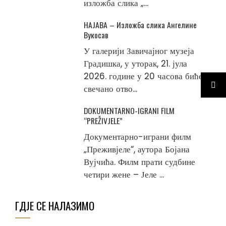
изложба слика „...
НАЈАВА – Изложба слика Ангелине
Вукосав
У галерији Завичајног музеја
Градишка, у уторак, 21. јула
2026. године у 20 часова биће
свечано отво...
DOKUMENTARNO-IGRANI FILM
“PREŽIVJELE”
Документарно-играни филм
„Преживјеле“, аутора Бојана
Вујчића. Филм прати судбине
четири жене – Јеле ...
ГДЈЕ СЕ НАЛАЗИМО