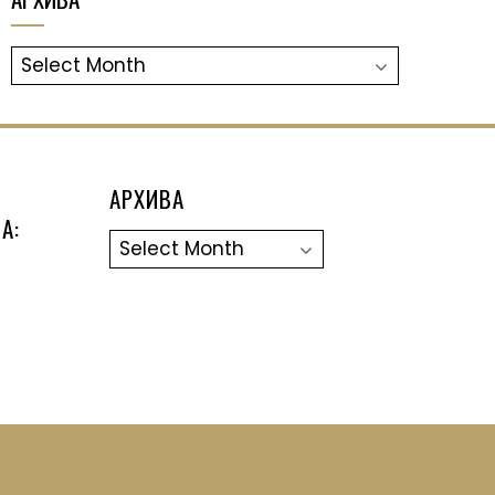
АРХИВА
АРХИВА
А:
Архива