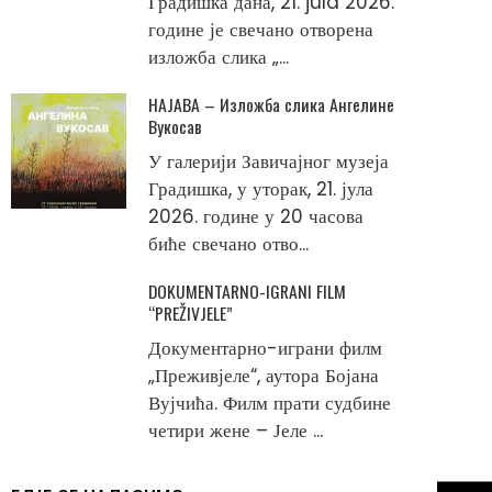
Градишка дана, 21. jula 2026.
године је свечано отворена
изложба слика „...
НАЈАВА – Изложба слика Ангелине
Вукосав
У галерији Завичајног музеја
Градишка, у уторак, 21. јула
2026. године у 20 часова
биће свечано отво...
DOKUMENTARNO-IGRANI FILM
“PREŽIVJELE”
Документарно-играни филм
„Преживјеле“, аутора Бојана
Вујчића. Филм прати судбине
четири жене – Јеле ...