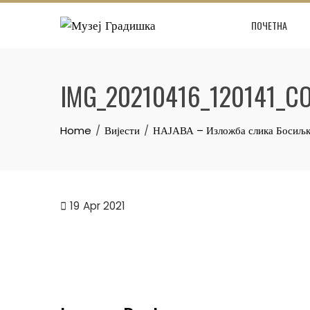
Skip
ПОЧЕТНА
to
content
IMG_20210416_120141_C
Home
Вијести
НАЈАВА – Изложба слика Босиљк
19
Apr 2021