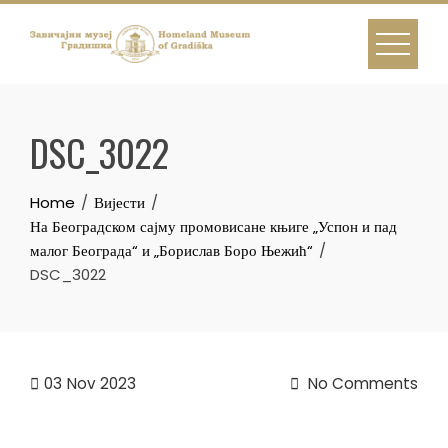
Skip
to
content
DSC_3022
Home
Вијести
На Београдском сајму промовисане књиге „Успон и пад
малог Београда“ и „Борислав Боро Њежић“
DSC_3022
03
Nov 2023
No Comments