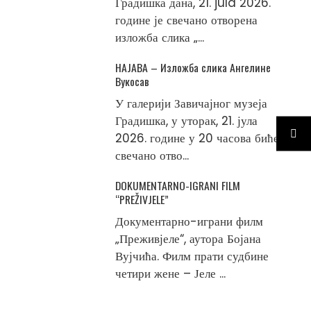
Градишка дана, 21. jula 2026.
године је свечано отворена
изложба слика „...
НАЈАВА – Изложба слика Ангелине
Вукосав
У галерији Завичајног музеја
Градишка, у уторак, 21. јула
2026. године у 20 часова биће
свечано отво...
DOKUMENTARNO-IGRANI FILM
“PREŽIVJELE”
Документарно-играни филм
„Преживјеле“, аутора Бојана
Вујчића. Филм прати судбине
четири жене – Јеле ...