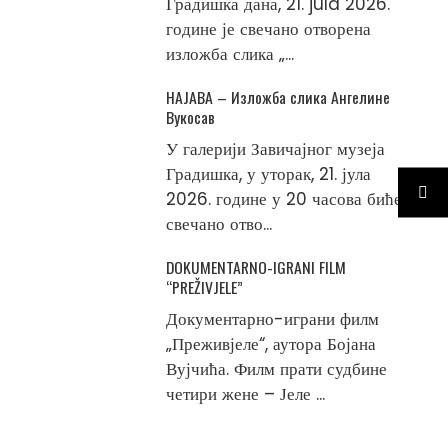
Градишка дана, 21. jula 2026.
године је свечано отворена
изложба слика „...
НАЈАВА – Изложба слика Ангелине
Вукосав
У галерији Завичајног музеја
Градишка, у уторак, 21. јула
2026. године у 20 часова биће
свечано отво...
DOKUMENTARNO-IGRANI FILM
“PREŽIVJELE”
Документарно-играни филм
„Преживјеле“, аутора Бојана
Вујчића. Филм прати судбине
четири жене – Јеле ...