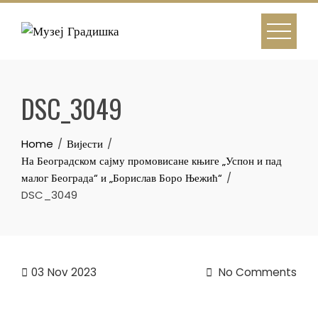
Skip
to
content
DSC_3049
Home
Вијести
На Београдском сајму промовисане књиге „Успон и пад
малог Београда“ и „Борислав Боро Њежић“
DSC_3049
03
Nov 2023
No Comments