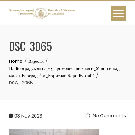
Skip
to
content
DSC_3065
Home
Вијести
На Београдском сајму промовисане књиге „Успон и пад
малог Београда“ и „Борислав Боро Њежић“
DSC_3065
No Comments
03
Nov 2023