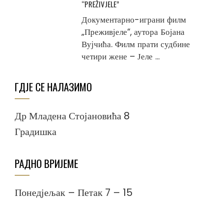
“PREŽIVJELE”
Документарно-играни филм
„Преживјеле“, аутора Бојана
Вујчића. Филм прати судбине
четири жене – Јеле ...
ГДЈЕ СЕ НАЛАЗИМО
Др Младена Стојановића 8
Градишка
РАДНО ВРИЈЕМЕ
Понедјељак – Петак 7 – 15