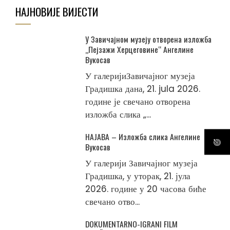
НАЈНОВИЈЕ ВИЈЕСТИ
У Завичајном музеју отворена изложба
„Пејзажи Херцеговине“ Ангелине
Вукосав
У галеријиЗавичајног музеја
Градишка дана, 21. jula 2026.
године је свечано отворена
изложба слика „...
НАЈАВА – Изложба слика Ангелине
Вукосав
У галерији Завичајног музеја
Градишка, у уторак, 21. јула
2026. године у 20 часова биће
свечано отво...
DOKUMENTARNO-IGRANI FILM