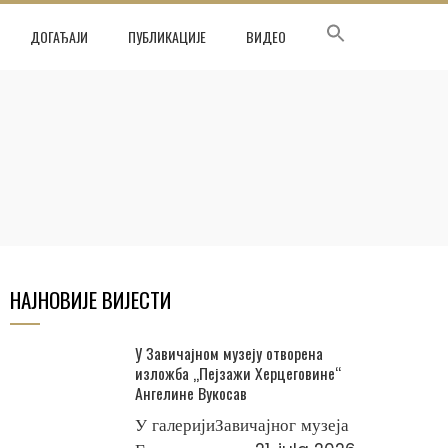
ДОГАЂАЈИ
ПУБЛИКАЦИЈЕ
ВИДЕО
НАЈНОВИЈЕ ВИЈЕСТИ
У Завичајном музеју отворена
изложба „Пејзажи Херцеговине“
Ангелине Вукосав
У галеријиЗавичајног музеја