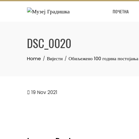
Skip
ПОЧЕТНА
to
content
DSC_0020
Home
Вијести
Обиљежено 100 година постојањ
19
Nov 2021