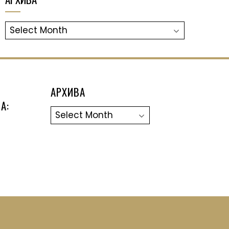
АРХИВА
АРХИВА
А:
Архива