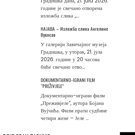
Градишка дана, 21. jula 2026.
године је свечано отворена
изложба слика „...
НАЈАВА – Изложба слика Ангелине
Вукосав
У галерији Завичајног музеја
Градишка, у уторак, 21. јула
2026. године у 20 часова
биће свечано отво...
DOKUMENTARNO-IGRANI FILM
“PREŽIVJELE”
Документарно-играни филм
„Преживјеле“, аутора Бојана
Вујчића. Филм прати судбине
четири жене – Јеле ...