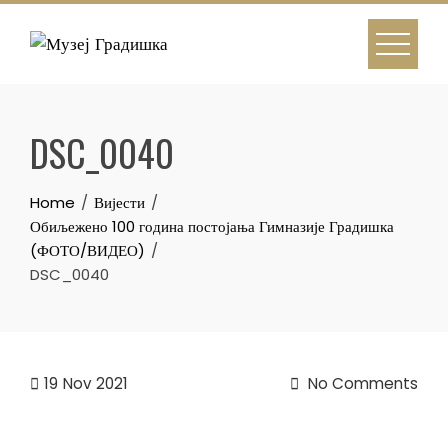
Skip
to
content
DSC_0040
Home
Вијести
Обиљежено 100 година постојања Гимназије Градишка
(ФОТО/ВИДЕО)
DSC_0040
19
Nov 2021
No Comments