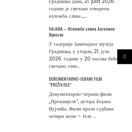
Градишка дана, 21. jula 2026.
године је свечано отворена
изложба слика „...
НАЈАВА – Изложба слика Ангелине
Вукосав
У галерији Завичајног музеја
Градишка, у уторак, 21. јула
2026. године у 20 часова биће
свечано отво...
DOKUMENTARNO-IGRANI FILM
“PREŽIVJELE”
Документарно-играни филм
„Преживјеле“, аутора Бојана
Вујчића. Филм прати судбине
четири жене – Јеле ...