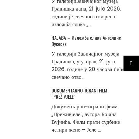
У галеријиЗавичајног музеја
Градишка дана, 21. jula 2026.
године је свечано отворена
изложба слика „...
НАЈАВА – Изложба слика Ангелине
Вукосав
У галерији Завичајног музеја
Градишка, у уторак, 21. јула
2026. године у 20 часова биће
свечано отво...
DOKUMENTARNO-IGRANI FILM
“PREŽIVJELE”
Документарно-играни филм
„Преживјеле“, аутора Бојана
Вујчића. Филм прати судбине
четири жене – Јеле ...