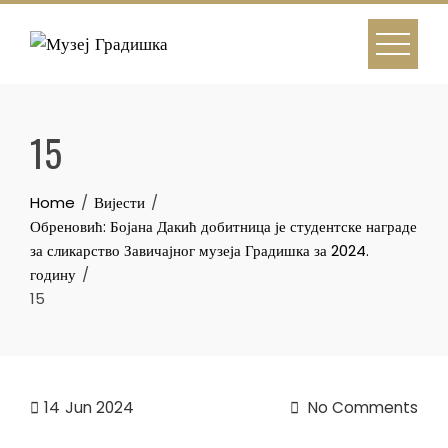
Skip
to
content
15
Home
Вијести
Обреновић: Бојана Дакић добитница је студентске награде
за сликарство Завичајног музеја Градишка за 2024.
годину
15
14
Jun 2024
No Comments