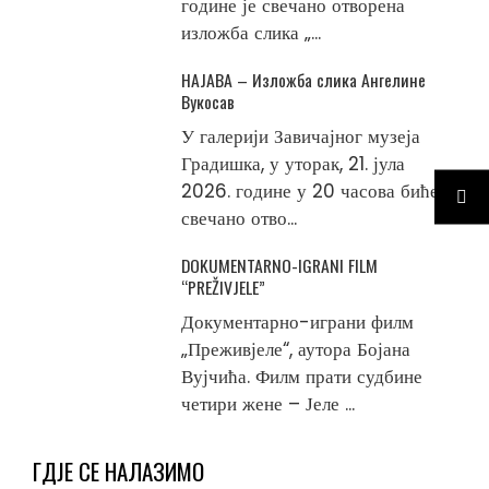
године је свечано отворена
изложба слика „...
НАЈАВА – Изложба слика Ангелине
Вукосав
У галерији Завичајног музеја
Градишка, у уторак, 21. јула
2026. године у 20 часова биће
свечано отво...
DOKUMENTARNO-IGRANI FILM
“PREŽIVJELE”
Документарно-играни филм
„Преживјеле“, аутора Бојана
Вујчића. Филм прати судбине
четири жене – Јеле ...
ГДЈЕ СЕ НАЛАЗИМО