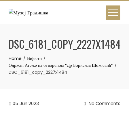
Skip
to
content
DSC_6181_COPY_2227X1484
Home
Вијести
Одржан Атеље на отвореном “Др Борислав Шокчевић”
DSC_6181_copy_2227x1484
05
Jun 2023
No Comments