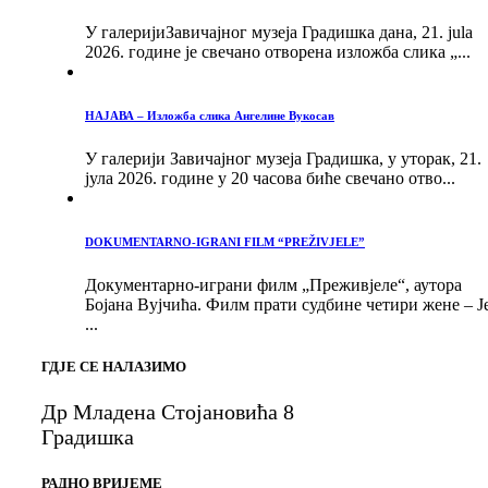
У галеријиЗавичајног музеја Градишка дана, 21. jula
2026. године је свечано отворена изложба слика „...
НАЈАВА – Изложба слика Ангелине Вукосав
У галерији Завичајног музеја Градишка, у уторак, 21.
јула 2026. године у 20 часова биће свечано отво...
DOKUMENTARNO-IGRANI FILM “PREŽIVJELE”
Документарно-играни филм „Преживјеле“, аутора
Бојана Вујчића. Филм прати судбине четири жене – Ј
...
ГДЈЕ СЕ НАЛАЗИМО
Др Младена Стојановића 8
Градишка
РАДНО ВРИЈЕМЕ