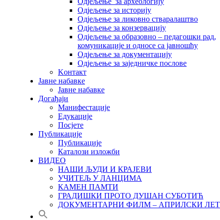
Одјељење за археологију
Одјељење за историју
Одјељење за ликовно стваралаштво
Одјељење за конзервацију
Одјељење за образовно – педагошки рад,
комуникације и односе са јавношћу
Одјељење за документацију
Одјељење за заједничке послове
Kонтакт
Јавне набавке
Јавне набавке
Догађаји
Манифестације
Едукације
Посјете
Публикације
Публикације
Каталози изложби
ВИДЕО
НАШИ ЉУДИ И КРАЈЕВИ
УЧИТЕЉ У ЛАНЦИМА
КАМЕН ПАМТИ
ГРАДИШКИ ПРОТО ДУШАН СУБОТИЋ
ДОКУМЕНТАРНИ ФИЛМ – АПРИЛСКИ ЛЕТ