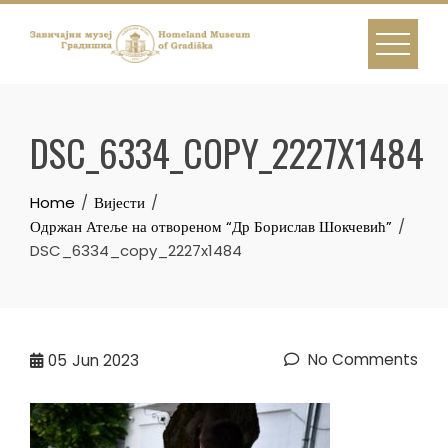
Skip
to
content
DSC_6334_COPY_2227X1484
Home
Вијести
Одржан Атеље на отвореном “Др Борислав Шокчевић”
DSC_6334_copy_2227x1484
No Comments
05
Jun 2023