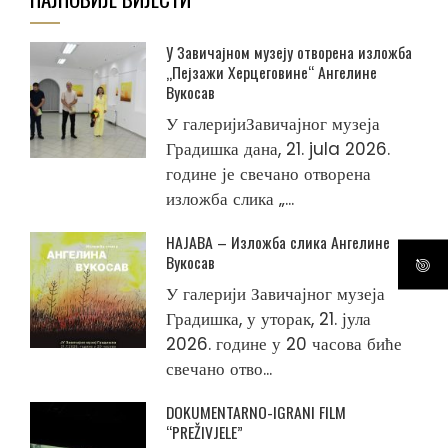
У Завичајном музеју отворена изложба
„Пејзажи Херцеговине“ Ангелине
Вукосав
У галеријиЗавичајног музеја
Градишка дана, 21. jula 2026.
године је свечано отворена
изложба слика „...
НАЈАВА – Изложба слика Ангелине
Вукосав
У галерији Завичајног музеја
Градишка, у уторак, 21. јула
2026. године у 20 часова биће
свечано отво...
DOKUMENTARNO-IGRANI FILM
“PREŽIVJELE”