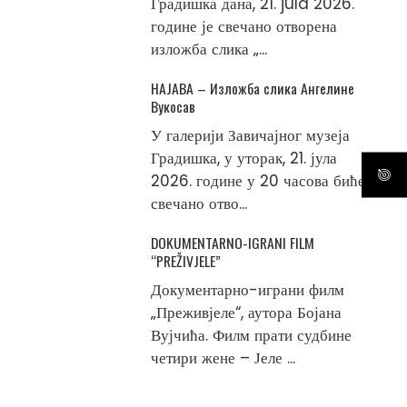
Градишка дана, 21. jula 2026.
године је свечано отворена
изложба слика „...
НАЈАВА – Изложба слика Ангелине
Вукосав
У галерији Завичајног музеја
Градишка, у уторак, 21. јула
2026. године у 20 часова биће
свечано отво...
DOKUMENTARNO-IGRANI FILM
“PREŽIVJELE”
Документарно-играни филм
„Преживјеле“, аутора Бојана
Вујчића. Филм прати судбине
четири жене – Јеле ...