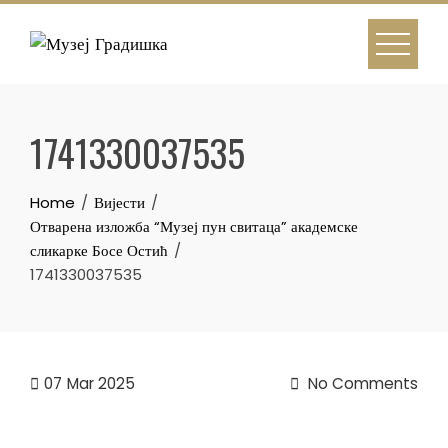
Skip
to
content
1741330037535
Home
Вијести
Отварена изложба “Музеј пун свитаца” академске
сликарке Босе Остић
1741330037535
07
Mar 2025
No Comments