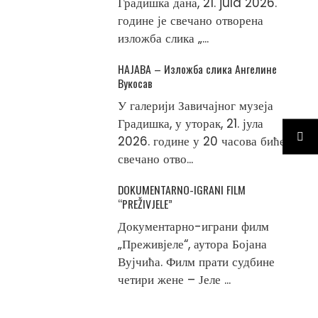
Градишка дана, 21. jula 2026.
године је свечано отворена
изложба слика „...
НАЈАВА – Изложба слика Ангелине
Вукосав
У галерији Завичајног музеја
Градишка, у уторак, 21. јула
2026. године у 20 часова биће
свечано отво...
DOKUMENTARNO-IGRANI FILM
“PREŽIVJELE”
Документарно-играни филм
„Преживјеле“, аутора Бојана
Вујчића. Филм прати судбине
четири жене – Јеле ...