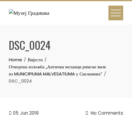
Skip
to
content
DSC_0024
Home
Вијести
Отворена изложба „Антички мозаици римске виле
из MUNICIPIUMA MALVESATIUMA у Скеланима”
DSC_0024
05
Jun 2019
No Comments