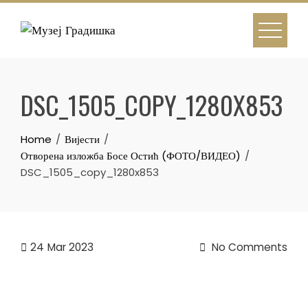
Skip
to
content
DSC_1505_COPY_1280X853
Home
Вијести
Отворена изложба Босе Остић (ФОТО/ВИДЕО)
DSC_1505_copy_1280x853
24
Mar 2023
No Comments