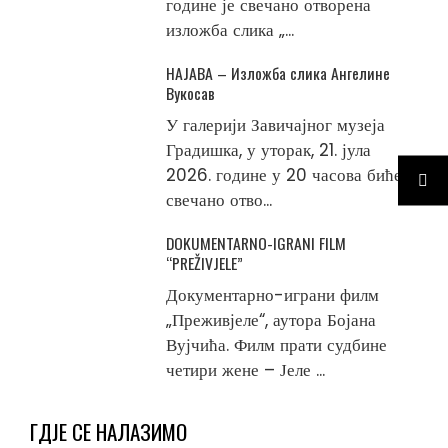
године је свечано отворена
изложба слика „...
НАЈАВА – Изложба слика Ангелине
Вукосав
У галерији Завичајног музеја
Градишка, у уторак, 21. јула
2026. године у 20 часова биће
свечано отво...
DOKUMENTARNO-IGRANI FILM
“PREŽIVJELE”
Документарно-играни филм
„Преживјеле“, аутора Бојана
Вујчића. Филм прати судбине
четири жене – Јеле ...
ГДЈЕ СЕ НАЛАЗИМО