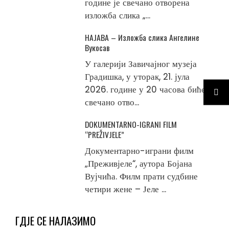
године је свечано отворена
изложба слика „...
НАЈАВА – Изложба слика Ангелине
Вукосав
У галерији Завичајног музеја
Градишка, у уторак, 21. јула
2026. године у 20 часова биће
свечано отво...
DOKUMENTARNO-IGRANI FILM
“PREŽIVJELE”
Документарно-играни филм
„Преживјеле“, аутора Бојана
Вујчића. Филм прати судбине
четири жене – Јеле ...
ГДЈЕ СЕ НАЛАЗИМО