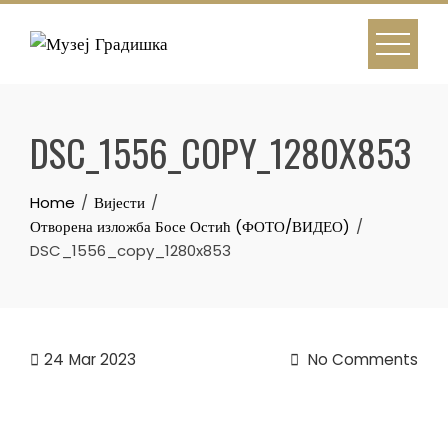
Skip
to
content
DSC_1556_COPY_1280X853
Home
Вијести
Отворена изложба Босе Остић (ФОТО/ВИДЕО)
DSC_1556_copy_1280x853
24
Mar 2023
No Comments