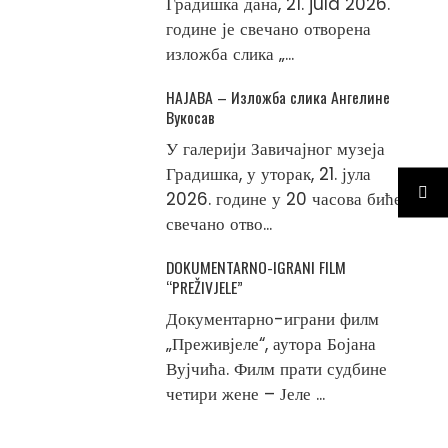
Градишка дана, 21. jula 2026.
године је свечано отворена
изложба слика „...
НАЈАВА – Изложба слика Ангелине
Вукосав
У галерији Завичајног музеја
Градишка, у уторак, 21. јула
2026. године у 20 часова биће
свечано отво...
DOKUMENTARNO-IGRANI FILM
“PREŽIVJELE”
Документарно-играни филм
„Преживјеле“, аутора Бојана
Вујчића. Филм прати судбине
четири жене – Јеле ...