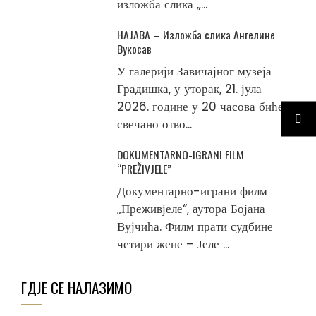
изложба слика „...
НАЈАВА – Изложба слика Ангелине
Вукосав
У галерији Завичајног музеја
Градишка, у уторак, 21. јула
2026. године у 20 часова биће
свечано отво...
DOKUMENTARNO-IGRANI FILM
“PREŽIVJELE”
Документарно-играни филм
„Преживјеле“, аутора Бојана
Вујчића. Филм прати судбине
четири жене – Јеле ...
ГДЈЕ СЕ НАЛАЗИМО