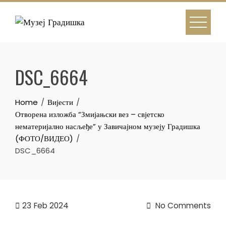
Skip
to
content
DSC_6664
Home
Вијести
Отворена изложба “Змијањски вез – свјетско
нематеријално насљеђе” у Завичајном музеју Градишка
(ФОТО/ВИДЕО)
DSC_6664
23
Feb 2024
No Comments