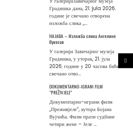
У галеријиЗавичајног музеја
Градишка дана, 21. jula 2026.
године је свечано отворена
изложба слика „...
НАЈАВА – Изложба слика Ангелине
Вукосав
У галерији Завичајног музеја
Градишка, у уторак, 21. јула
2026. године у 20 часова биће
свечано отво...
DOKUMENTARNO-IGRANI FILM
“PREŽIVJELE”
Документарно-играни филм
„Преживјеле“, аутора Бојана
Вујчића. Филм прати судбине
четири жене – Јеле ...